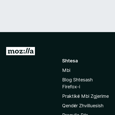
S
h
Shtesa
k
Mbi
o
n
Blog Shtesash
i
Firefox-i
t
Praktikë Mbi Zgjerime
e
f
Qendër Zhvilluesish
a