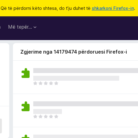
Që të përdorni këto shtesa, do t’ju duhet të
shkarkoni Firefox-in
.
a
Më tepër…
Zgjerime nga 14179474 përdoruesi Firefox-i
E
n
d
e
p
a
E
v
n
l
d
e
e