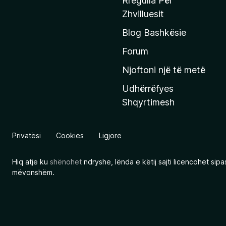
Rregulla Për
q
Zhvilluesit
j
Blog Bashkësie
a
h
Forum
y
Njoftoni një të metë
r
Udhërrëfyes
ë
Shqyrtimesh
s
e
e
Privatësi
Cookies
Ligjore
M
o
Hiq atje ku
shënohet
ndryshe, lënda e këtij sajti licencohet sip
z
mëvonshëm.
i
l
l