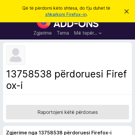
K
Hyni
Që të përdorni këto shtesa, do t’ju duhet të
S
ë
shkarkoni Firefox-in
.
h
S
r
p
h
ë
k
r
t
Zgjerime
Tema
Më tepër…
o
f
e
i
l
s
l
a
e
k
S
ë
h
t
13758538 përdoruesi Firef
ë
f
s
ox-i
l
h
ë
e
n
t
i
m
u
e
Raportojeni këtë përdorues
s
i
Zgjerime nga 13758538 përdoruesi Firefox-i
F