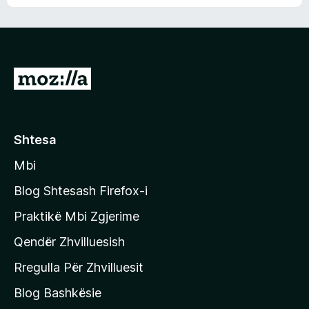
n
l
m
d
e
e
e
r
p
ë
a
s
v
S
i
l
m
h
e
e
k
r
ë
o
Shtesa
s
n
i
Mbi
i
m
t
e
Blog Shtesash Firefox-i
e
Praktikë Mbi Zgjerime
f
Qendër Zhvilluesish
a
q
Rregulla Për Zhvilluesit
j
Blog Bashkësie
a