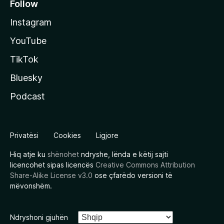
Follow
Instagram
YouTube
TikTok
Bluesky
Podcast
Privatësi
Cookies
Ligjore
Hiq atje ku
shënohet
ndryshe, lënda e këtij sajti
licencohet sipas licencës
Creative Commons Attribution
Share-Alike License v3.0
ose çfarëdo versioni të
mëvonshëm.
Ndryshoni gjuhën