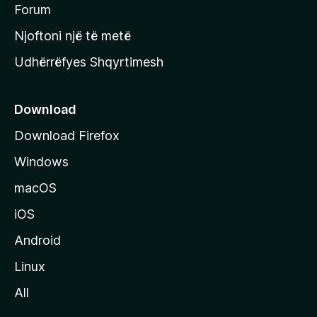
h
Forum
y
Njoftoni një të metë
r
Udhërrëfyes Shqyrtimesh
ë
s
e
Download
e
Download Firefox
M
Windows
o
z
macOS
i
iOS
l
l
Android
a
Linux
-
All
s