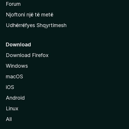
h
Forum
y
Njoftoni një të metë
r
Udhërrëfyes Shqyrtimesh
ë
s
e
Download
e
Download Firefox
M
Windows
o
z
macOS
i
iOS
l
l
Android
a
Linux
-
All
s