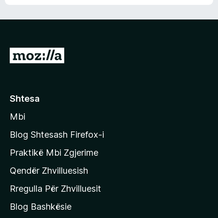
n
l
m
d
e
e
e
r
p
ë
a
s
v
S
i
l
m
h
e
e
k
r
ë
o
Shtesa
s
n
i
Mbi
i
m
t
e
Blog Shtesash Firefox-i
e
Praktikë Mbi Zgjerime
f
Qendër Zhvilluesish
a
q
Rregulla Për Zhvilluesit
j
Blog Bashkësie
a