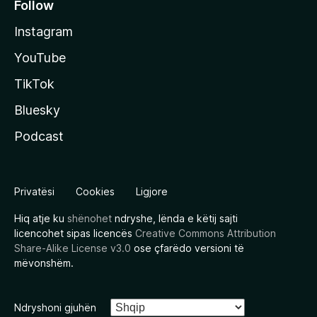
Follow
Instagram
YouTube
TikTok
Bluesky
Podcast
Privatësi
Cookies
Ligjore
Hiq atje ku
shënohet
ndryshe, lënda e këtij sajti
licencohet sipas licencës
Creative Commons Attribution
Share-Alike License v3.0
ose çfarëdo versioni të
mëvonshëm.
Ndryshoni gjuhën