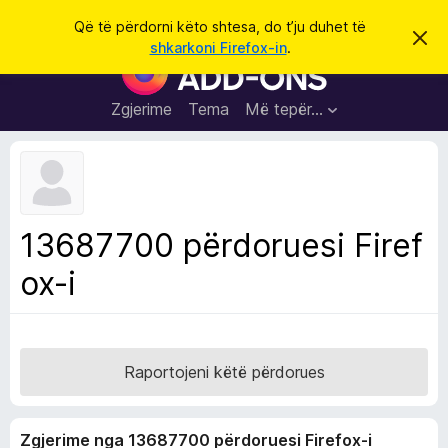
K
Hyni
Që të përdorni këto shtesa, do t’ju duhet të
S
ë
shkarkoni Firefox-in
.
h
S
r
p
h
ë
k
r
t
Zgjerime
Tema
Më tepër…
o
f
e
i
l
s
l
a
e
k
S
ë
h
t
13687700 përdoruesi Firef
ë
f
s
ox-i
l
h
ë
e
n
t
i
m
u
e
Raportojeni këtë përdorues
s
i
Zgjerime nga 13687700 përdoruesi Firefox-i
F