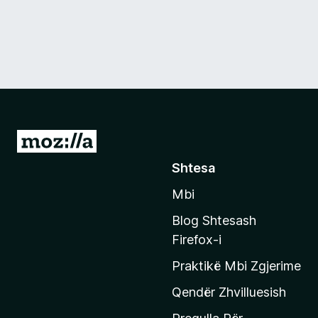
S
h
Shtesa
k
Mbi
o
n
Blog Shtesash
i
Firefox-i
t
Praktikë Mbi Zgjerime
e
f
Qendër Zhvilluesish
a