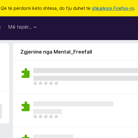
Që të përdorni këto shtesa, do t’ju duhet të
shkarkoni Firefox-in
.
a
Më tepër…
Zgjerime nga Mental_Freefall
E
n
d
e
p
a
E
v
n
l
d
e
e