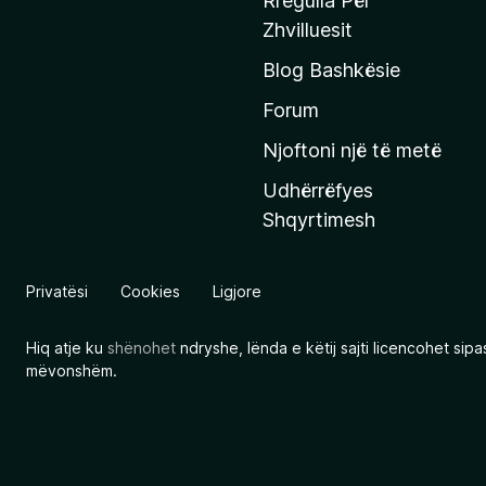
Rregulla Për
q
Zhvilluesit
j
Blog Bashkësie
a
h
Forum
y
Njoftoni një të metë
r
Udhërrëfyes
ë
Shqyrtimesh
s
e
e
Privatësi
Cookies
Ligjore
M
o
Hiq atje ku
shënohet
ndryshe, lënda e këtij sajti licencohet sip
z
mëvonshëm.
i
l
l