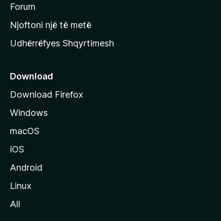
h
Forum
y
Njoftoni një të metë
r
Udhërrëfyes Shqyrtimesh
ë
s
e
Download
e
Download Firefox
M
Windows
o
z
macOS
i
iOS
l
l
Android
a
Linux
-
All
s