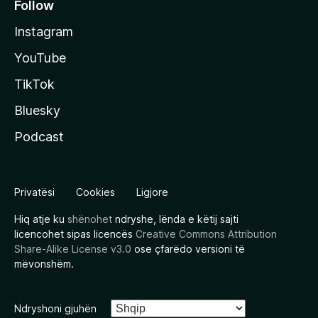
Follow
Instagram
YouTube
TikTok
Bluesky
Podcast
Privatësi
Cookies
Ligjore
Hiq atje ku
shënohet
ndryshe, lënda e këtij sajti
licencohet sipas licencës
Creative Commons Attribution
Share-Alike License v3.0
ose çfarëdo versioni të
mëvonshëm.
Ndryshoni gjuhën