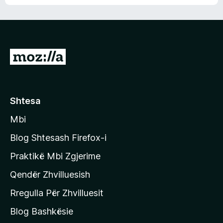
n
l
m
d
e
e
e
r
p
ë
a
s
v
S
i
l
m
h
e
e
k
r
ë
o
Shtesa
s
n
i
Mbi
i
m
t
e
Blog Shtesash Firefox-i
e
Praktikë Mbi Zgjerime
f
Qendër Zhvilluesish
a
q
Rregulla Për Zhvilluesit
j
Blog Bashkësie
a