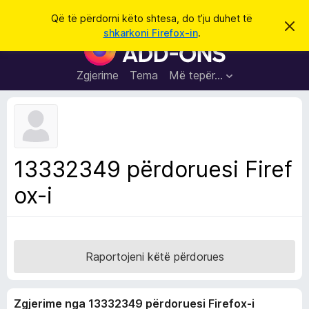
K
Hyni
Që të përdorni këto shtesa, do t’ju duhet të
S
ë
shkarkoni Firefox-in
.
h
S
r
p
h
ë
k
r
t
Zgjerime
Tema
Më tepër…
o
f
e
i
l
s
l
a
e
k
S
ë
h
t
13332349 përdoruesi Firef
ë
f
s
ox-i
l
h
ë
e
n
t
i
m
u
e
Raportojeni këtë përdorues
s
i
Zgjerime nga 13332349 përdoruesi Firefox-i
F