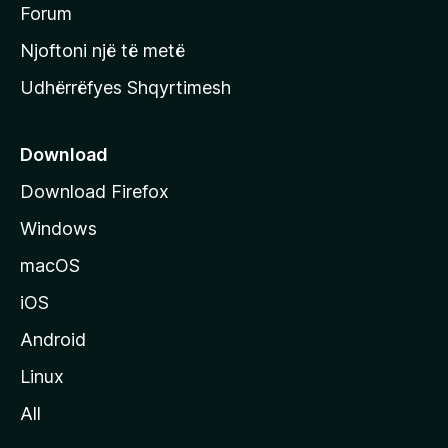
h
Forum
y
Njoftoni një të metë
r
Udhërrëfyes Shqyrtimesh
ë
s
e
Download
e
Download Firefox
M
Windows
o
z
macOS
i
iOS
l
l
Android
a
Linux
-
All
s