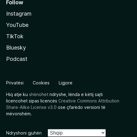
Follow
Instagram
YouTube
TikTok
Bluesky
Podcast
Privatësi
Cookies
Ligjore
Hiq atje ku
shënohet
ndryshe, lënda e këtij sajti
licencohet sipas licencës
Creative Commons Attribution
Share-Alike License v3.0
ose çfarëdo versioni të
mëvonshëm.
Ndryshoni gjuhën