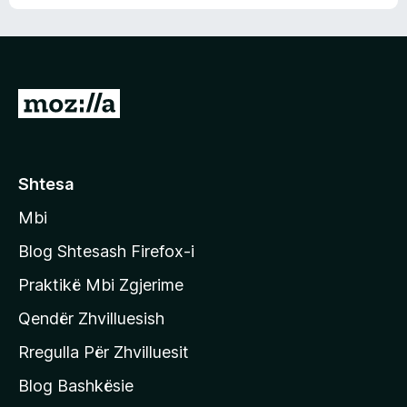
n
l
m
d
e
e
e
r
p
ë
a
s
v
S
i
l
m
h
e
e
k
r
ë
o
Shtesa
s
n
i
Mbi
i
m
t
e
Blog Shtesash Firefox-i
e
Praktikë Mbi Zgjerime
f
Qendër Zhvilluesish
a
q
Rregulla Për Zhvilluesit
j
Blog Bashkësie
a