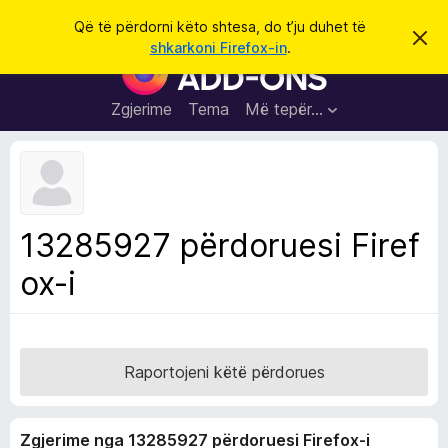
K
Hyni
Që të përdorni këto shtesa, do t’ju duhet të
S
ë
shkarkoni Firefox-in
.
h
S
r
p
h
ë
k
r
t
Zgjerime
Tema
Më tepër…
o
f
e
i
l
s
l
a
e
k
S
ë
h
t
13285927 përdoruesi Firef
ë
f
s
ox-i
l
h
ë
e
n
t
i
m
u
e
Raportojeni këtë përdorues
s
i
Zgjerime nga 13285927 përdoruesi Firefox-i
F