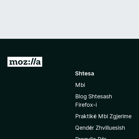
S
h
Shtesa
k
Mbi
o
n
Blog Shtesash
i
Firefox-i
t
Praktikë Mbi Zgjerime
e
f
Qendër Zhvilluesish
a