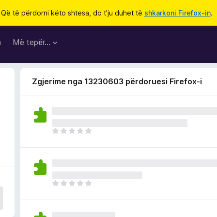
Që të përdorni këto shtesa, do t’ju duhet të
shkarkoni Firefox-in
.
a
Më tepër…
Zgjerime nga 13230603 përdoruesi Firefox-i
E
n
d
e
p
a
E
v
n
l
d
e
e