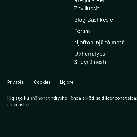
Rregulla Për
q
Zhvilluesit
j
Blog Bashkësie
a
h
Forum
y
Njoftoni një të metë
r
Udhërrëfyes
ë
Shqyrtimesh
s
e
e
Privatësi
Cookies
Ligjore
M
o
Hiq atje ku
shënohet
ndryshe, lënda e këtij sajti licencohet sip
z
mëvonshëm.
i
l
l