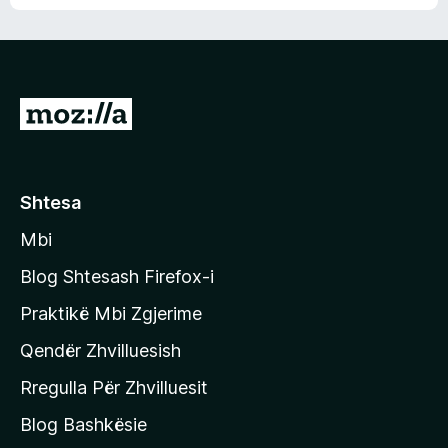
n
l
m
d
e
e
e
r
p
ë
a
s
v
S
i
l
m
h
e
e
k
r
ë
o
Shtesa
s
n
i
Mbi
i
m
t
e
Blog Shtesash Firefox-i
e
Praktikë Mbi Zgjerime
f
Qendër Zhvilluesish
a
q
Rregulla Për Zhvilluesit
j
Blog Bashkësie
a