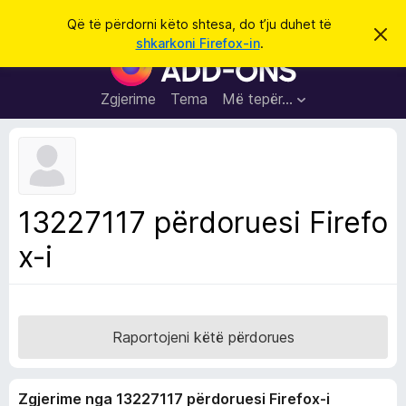
K
Hyni
Që të përdorni këto shtesa, do t’ju duhet të
S
ë
shkarkoni Firefox-in
.
h
S
r
p
h
ë
k
r
t
Zgjerime
Tema
Më tepër…
o
f
e
i
l
s
l
a
e
k
S
ë
h
t
13227117 përdoruesi Firefo
ë
f
s
x-i
l
h
ë
e
n
t
i
m
u
e
Raportojeni këtë përdorues
s
i
Zgjerime nga 13227117 përdoruesi Firefox-i
F