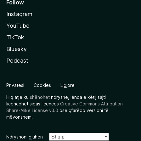
Follow
Instagram
YouTube
TikTok
Bluesky
Podcast
Privatësi
Cookies
Ligjore
Hiq atje ku
shënohet
ndryshe, lënda e këtij sajti
licencohet sipas licencës
Creative Commons Attribution
Share-Alike License v3.0
ose çfarëdo versioni të
mëvonshëm.
Ndryshoni gjuhën