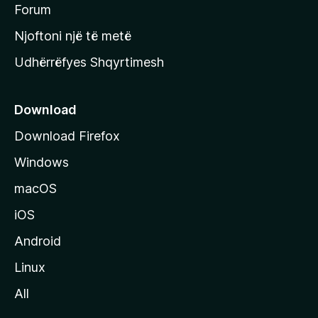
h
Forum
y
Njoftoni një të metë
r
Udhërrëfyes Shqyrtimesh
ë
s
e
Download
e
Download Firefox
M
Windows
o
z
macOS
i
iOS
l
l
Android
a
Linux
-
All
s