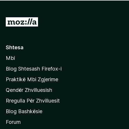
e
r
p
ë
a
s
v
S
i
l
m
h
e
e
k
r
ë
o
Shtesa
s
n
i
Mbi
i
m
t
e
Blog Shtesash Firefox-i
e
Praktikë Mbi Zgjerime
f
Qendër Zhvilluesish
a
q
Rregulla Për Zhvilluesit
j
Blog Bashkësie
a
h
Forum