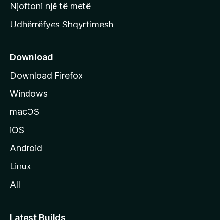
y
Njoftoni një të metë
r
Udhërrëfyes Shqyrtimesh
ë
s
e
Download
e
Download Firefox
M
Windows
o
z
macOS
i
iOS
l
l
Android
a
Linux
-
All
s
Latest Builds