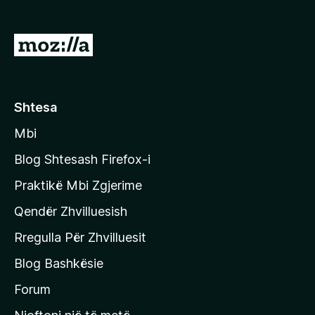
i
r
S
e
h
f
k
o
x
o
Shtesa
n
Mbi
i
t
Blog Shtesash Firefox-i
e
Praktikë Mbi Zgjerime
f
Qendër Zhvilluesish
a
q
Rregulla Për Zhvilluesit
j
Blog Bashkësie
a
h
Forum
y