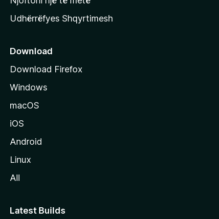
Njoftoni një të metë
r
Udhërrëfyes Shqyrtimesh
ë
s
e
Download
e
Download Firefox
M
Windows
o
z
macOS
i
iOS
l
l
Android
a
Linux
-
All
s
Latest Builds