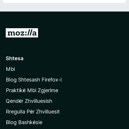
n
l
m
d
e
e
e
r
p
ë
a
s
v
S
i
l
m
h
e
e
k
r
ë
o
Shtesa
s
n
i
Mbi
i
m
t
e
Blog Shtesash Firefox-i
e
Praktikë Mbi Zgjerime
f
Qendër Zhvilluesish
a
q
Rregulla Për Zhvilluesit
j
Blog Bashkësie
a