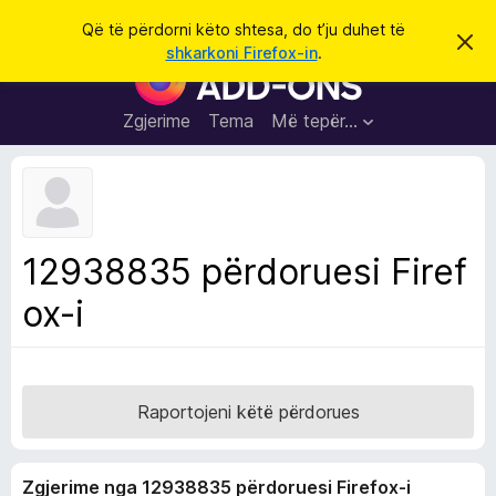
K
Hyni
Që të përdorni këto shtesa, do t’ju duhet të
S
ë
shkarkoni Firefox-in
.
h
S
r
p
h
ë
k
r
t
Zgjerime
Tema
Më tepër…
o
f
e
i
l
s
l
a
e
k
S
ë
h
t
12938835 përdoruesi Firef
ë
f
s
ox-i
l
h
ë
e
n
t
i
m
u
e
Raportojeni këtë përdorues
s
i
Zgjerime nga 12938835 përdoruesi Firefox-i
F