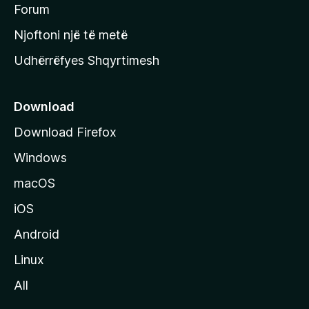
h
Forum
y
Njoftoni një të metë
r
Udhërrëfyes Shqyrtimesh
ë
s
e
Download
e
Download Firefox
M
Windows
o
z
macOS
i
iOS
l
l
Android
a
Linux
-
All
s