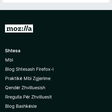
n
l
m
d
e
e
e
r
p
ë
a
s
v
S
i
l
m
h
e
e
k
r
ë
o
Shtesa
s
n
i
Mbi
i
m
t
e
Blog Shtesash Firefox-i
e
Praktikë Mbi Zgjerime
f
Qendër Zhvilluesish
a
q
Rregulla Për Zhvilluesit
j
Blog Bashkësie
a