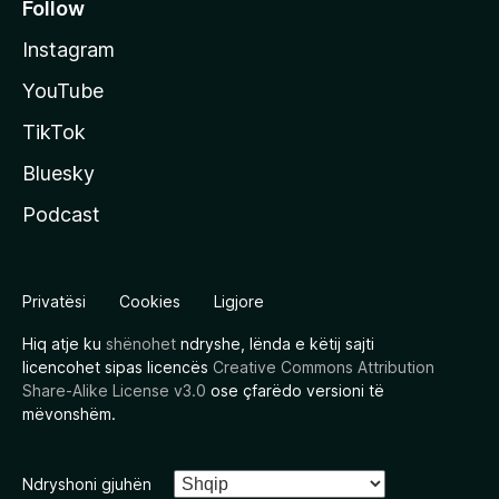
Follow
Instagram
YouTube
TikTok
Bluesky
Podcast
Privatësi
Cookies
Ligjore
Hiq atje ku
shënohet
ndryshe, lënda e këtij sajti
licencohet sipas licencës
Creative Commons Attribution
Share-Alike License v3.0
ose çfarëdo versioni të
mëvonshëm.
Ndryshoni gjuhën