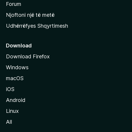
h
Forum
y
Njoftoni një të metë
r
Udhërrëfyes Shqyrtimesh
ë
s
e
Download
e
Download Firefox
M
Windows
o
z
macOS
i
iOS
l
l
Android
a
Linux
-
All
s