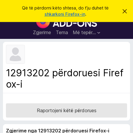
K
Hyni
Që të përdorni këto shtesa, do t’ju duhet të
S
ë
shkarkoni Firefox-in
.
h
S
r
p
h
ë
k
r
t
Zgjerime
Tema
Më tepër…
o
f
e
i
l
s
l
a
e
k
S
ë
h
t
12913202 përdoruesi Firef
ë
f
s
ox-i
l
h
ë
e
n
t
i
m
u
e
Raportojeni këtë përdorues
s
i
Zgjerime nga 12913202 përdoruesi Firefox-i
F