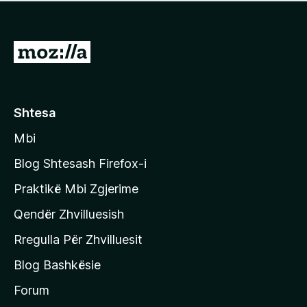
e
r
p
ë
a
s
v
S
i
l
m
h
e
e
k
r
ë
o
Shtesa
s
n
i
Mbi
i
m
t
e
Blog Shtesash Firefox-i
e
Praktikë Mbi Zgjerime
f
Qendër Zhvilluesish
a
q
Rregulla Për Zhvilluesit
j
Blog Bashkësie
a
h
Forum