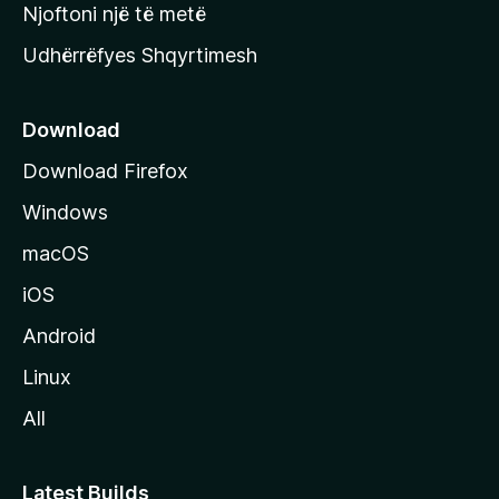
y
Njoftoni një të metë
r
Udhërrëfyes Shqyrtimesh
ë
s
e
Download
e
Download Firefox
M
Windows
o
z
macOS
i
iOS
l
l
Android
a
Linux
-
All
s
Latest Builds