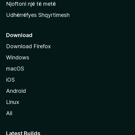
y
Njoftoni një të metë
r
Udhërrëfyes Shqyrtimesh
ë
s
e
Download
e
Download Firefox
M
Windows
o
z
macOS
i
iOS
l
l
Android
a
Linux
-
All
s
Latest Builds