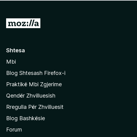
e
r
p
ë
a
s
v
S
i
l
m
h
e
e
k
r
ë
o
Shtesa
s
n
i
Mbi
i
m
t
e
Blog Shtesash Firefox-i
e
Praktikë Mbi Zgjerime
f
Qendër Zhvilluesish
a
q
Rregulla Për Zhvilluesit
j
Blog Bashkësie
a
h
Forum