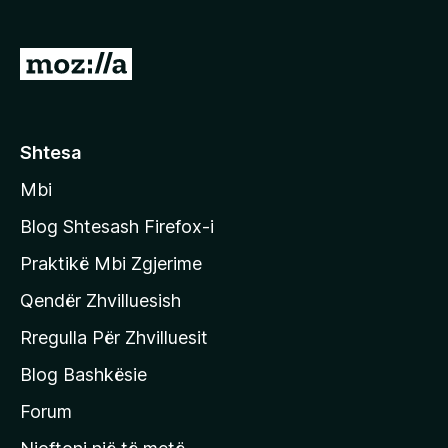
i
r
S
e
h
f
k
o
x
o
Shtesa
n
Mbi
i
t
Blog Shtesash Firefox-i
e
Praktikë Mbi Zgjerime
f
Qendër Zhvilluesish
a
q
Rregulla Për Zhvilluesit
j
Blog Bashkësie
a
h
Forum
y