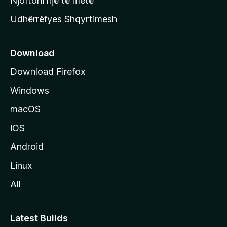
Njoftoni një të metë
r
Udhërrëfyes Shqyrtimesh
ë
s
e
Download
e
Download Firefox
M
Windows
o
z
macOS
i
iOS
l
l
Android
a
Linux
-
All
s
Latest Builds