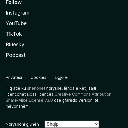
Follow
Instagram
YouTube
TikTok
Bluesky
Podcast
Privatësi
Cookies
Ligjore
Hiq atje ku
shënohet
ndryshe, lënda e këtij sajti
licencohet sipas licencës
Creative Commons Attribution
Share-Alike License v3.0
ose çfarëdo versioni të
mëvonshëm.
Ndryshoni gjuhën