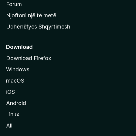
h
Forum
y
Njoftoni një të metë
r
Udhërrëfyes Shqyrtimesh
ë
s
e
Download
e
Download Firefox
M
Windows
o
z
macOS
i
iOS
l
l
Android
a
Linux
-
All
s