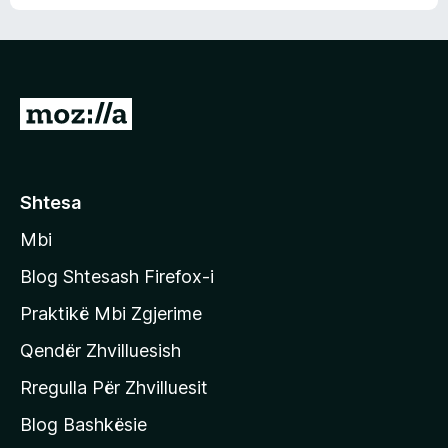
n
l
m
d
e
e
e
r
p
ë
a
s
v
S
i
l
m
h
e
e
k
r
ë
o
Shtesa
s
n
i
Mbi
i
m
t
e
Blog Shtesash Firefox-i
e
Praktikë Mbi Zgjerime
f
Qendër Zhvilluesish
a
q
Rregulla Për Zhvilluesit
j
Blog Bashkësie
a