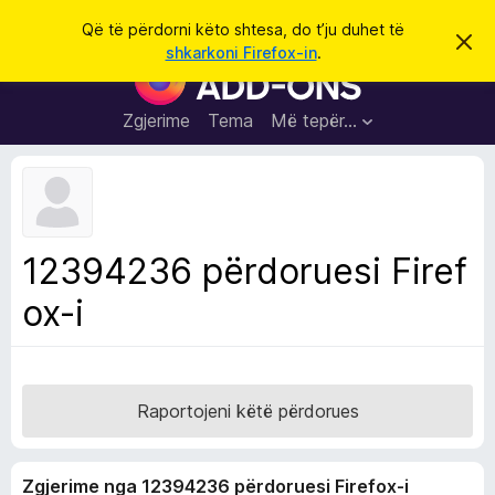
K
Hyni
Që të përdorni këto shtesa, do t’ju duhet të
S
ë
shkarkoni Firefox-in
.
h
S
r
p
h
ë
k
r
t
Zgjerime
Tema
Më tepër…
o
f
e
i
l
s
l
a
e
k
S
ë
h
t
12394236 përdoruesi Firef
ë
f
s
ox-i
l
h
ë
e
n
t
i
m
u
e
Raportojeni këtë përdorues
s
i
Zgjerime nga 12394236 përdoruesi Firefox-i
F