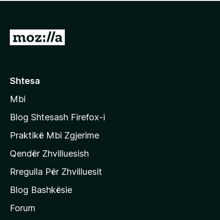
e
r
p
ë
a
s
v
S
i
l
m
h
e
e
k
r
ë
o
Shtesa
s
n
i
Mbi
i
m
t
e
Blog Shtesash Firefox-i
e
Praktikë Mbi Zgjerime
f
Qendër Zhvilluesish
a
q
Rregulla Për Zhvilluesit
j
Blog Bashkësie
a
h
Forum