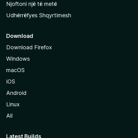
y
Njoftoni një të metë
r
Udhërrëfyes Shqyrtimesh
ë
s
e
Download
e
Download Firefox
M
Windows
o
z
macOS
i
iOS
l
l
Android
a
Linux
-
All
s
Latest Builds