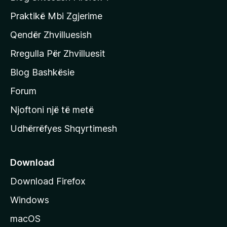
e
Praktikë Mbi Zgjerime
f
Qendër Zhvilluesish
a
q
Rregulla Për Zhvilluesit
j
Blog Bashkësie
a
h
Forum
y
Njoftoni një të metë
r
Udhërrëfyes Shqyrtimesh
ë
s
e
Download
e
Download Firefox
M
Windows
o
z
macOS