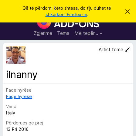
K
Hyni
Që të përdorni këto shtesa, do t’ju duhet të
S
ë
shkarkoni Firefox-in
.
h
S
r
p
h
ë
k
r
t
Zgjerime
Tema
Më tepër…
o
f
e
i
l
s
Artist teme
l
a
e
k
S
ë
h
t
ilnanny
ë
f
s
l
h
ë
Faqe hyrëse
e
n
Faqe hyrëse
t
i
m
u
Vend
e
Italy
s
Përdorues që prej
i
13 Pri 2016
F