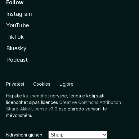
Follow
Instagram
YouTube
TikTok
Bluesky
Podcast
Privatësi
Cookies
Ligjore
Hiq atje ku
shënohet
ndryshe, lënda e këtij sajti
licencohet sipas licencës
Creative Commons Attribution
Share-Alike License v3.0
ose çfarëdo versioni të
mëvonshëm.
Ndryshoni gjuhën