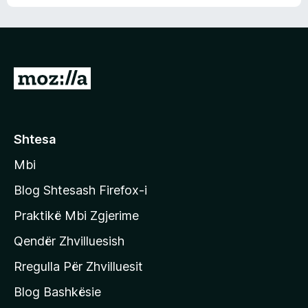
n
l
m
d
e
e
e
r
p
ë
a
s
v
S
i
l
m
h
e
e
k
r
ë
o
Shtesa
s
n
i
Mbi
i
m
t
e
Blog Shtesash Firefox-i
e
Praktikë Mbi Zgjerime
f
Qendër Zhvilluesish
a
q
Rregulla Për Zhvilluesit
j
Blog Bashkësie
a