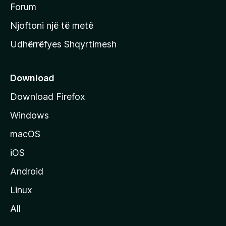
h
Forum
y
Njoftoni një të metë
r
Udhërrëfyes Shqyrtimesh
ë
s
e
Download
e
Download Firefox
M
Windows
o
z
macOS
i
iOS
l
l
Android
a
Linux
-
All
s