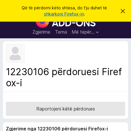
K
Hyni
Që të përdorni këto shtesa, do t’ju duhet të
S
ë
shkarkoni Firefox-in
.
h
S
r
p
h
ë
k
r
t
Zgjerime
Tema
Më tepër…
o
f
e
i
l
s
l
a
e
k
S
ë
h
t
12230106 përdoruesi Firef
ë
f
s
ox-i
l
h
ë
e
n
t
i
m
u
e
Raportojeni këtë përdorues
s
i
Zgjerime nga 12230106 përdoruesi Firefox-i
F