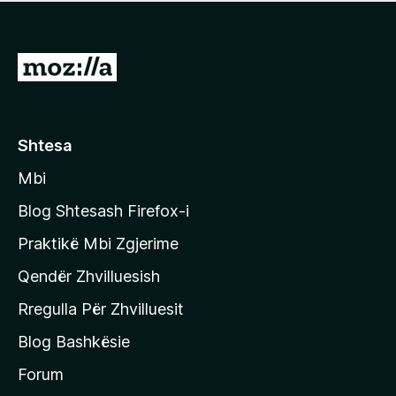
e
r
p
ë
a
s
v
S
i
l
m
h
e
e
k
r
ë
o
Shtesa
s
n
i
Mbi
i
m
t
e
Blog Shtesash Firefox-i
e
Praktikë Mbi Zgjerime
f
Qendër Zhvilluesish
a
q
Rregulla Për Zhvilluesit
j
Blog Bashkësie
a
h
Forum