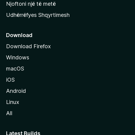
y
Njoftoni një të metë
r
Udhërrëfyes Shqyrtimesh
ë
s
e
Download
e
Download Firefox
M
Windows
o
z
macOS
i
iOS
l
l
Android
a
Linux
-
All
s
Latest Builds