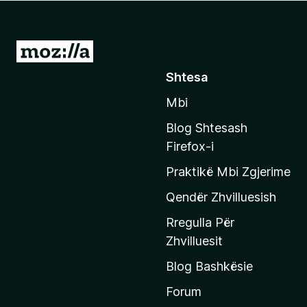
i
r
e
S
f
h
Shtesa
o
k
x
Mbi
o
n
Blog Shtesash
i
Firefox-i
t
Praktikë Mbi Zgjerime
e
f
Qendër Zhvilluesish
a
Rregulla Për
q
Zhvilluesit
j
Blog Bashkësie
a
h
Forum