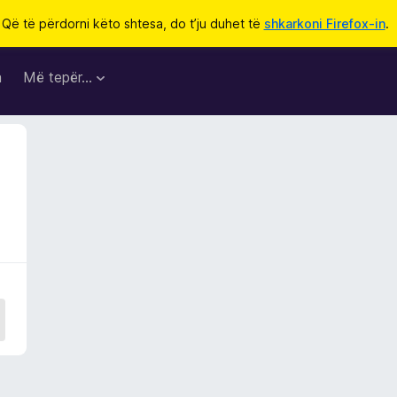
Që të përdorni këto shtesa, do t’ju duhet të
shkarkoni Firefox-in
.
a
Më tepër…