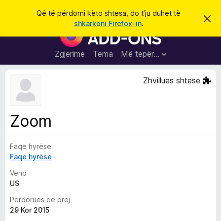
K
Hyni
Që të përdorni këto shtesa, do t’ju duhet të
S
ë
shkarkoni Firefox-in
.
h
S
r
p
h
ë
k
r
t
Zgjerime
Tema
Më tepër…
o
f
e
i
l
s
Zhvillues shtese
l
a
e
k
S
ë
h
t
Zoom
ë
f
s
l
h
ë
Faqe hyrëse
e
n
Faqe hyrëse
t
i
m
u
Vend
e
US
s
Përdorues që prej
i
29 Kor 2015
F