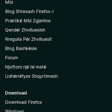
i
Mbi
i
m
t
e
Blog Shtesash Firefox-i
e
Praktikë Mbi Zgjerime
f
Qendër Zhvilluesish
a
q
Rregulla Për Zhvilluesit
j
Blog Bashkësie
a
h
Forum
y
Njoftoni një të metë
r
Udhërrëfyes Shqyrtimesh
ë
s
e
Download
e
Download Firefox
M
Windows
o