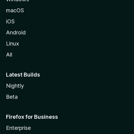
z
macOS
i
iOS
l
l
Android
a
Linux
-
All
s
Latest Builds
Nightly
Beta
Firefox for Business
Enterprise