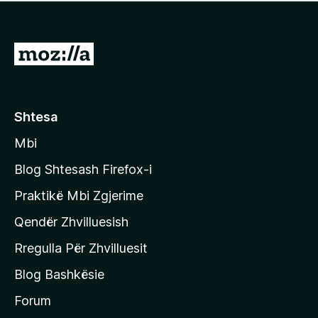
e
r
p
ë
a
s
v
S
i
l
m
h
e
e
k
r
ë
o
Shtesa
s
n
i
Mbi
i
m
t
e
Blog Shtesash Firefox-i
e
Praktikë Mbi Zgjerime
f
Qendër Zhvilluesish
a
q
Rregulla Për Zhvilluesit
j
Blog Bashkësie
a
h
Forum