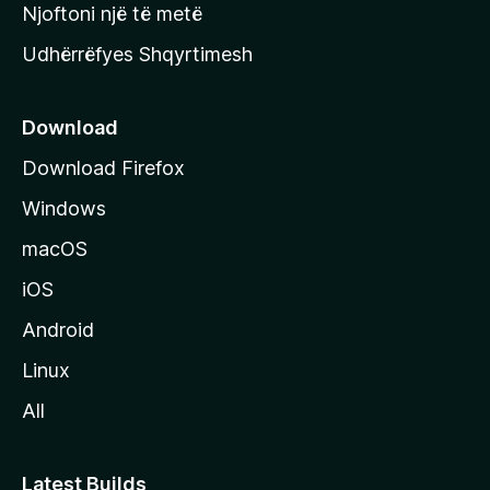
y
Njoftoni një të metë
r
Udhërrëfyes Shqyrtimesh
ë
s
e
Download
e
Download Firefox
M
Windows
o
z
macOS
i
iOS
l
l
Android
a
Linux
-
All
s
Latest Builds