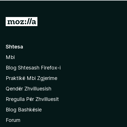
e
r
p
ë
a
s
v
S
i
l
m
h
e
e
k
r
ë
o
Shtesa
s
n
i
Mbi
i
m
t
e
Blog Shtesash Firefox-i
e
Praktikë Mbi Zgjerime
f
Qendër Zhvilluesish
a
q
Rregulla Për Zhvilluesit
j
Blog Bashkësie
a
h
Forum