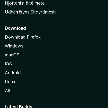
y
Njoftoni një të metë
r
Udhërrëfyes Shqyrtimesh
ë
s
e
Download
e
Download Firefox
M
Windows
o
z
macOS
i
iOS
l
l
Android
a
Linux
-
All
s
Latest Builds