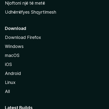
y
Njoftoni një të metë
r
Udhërrëfyes Shqyrtimesh
ë
s
e
Download
e
Download Firefox
M
Windows
o
z
macOS
i
iOS
l
l
Android
a
Linux
-
All
s
Latest Builds