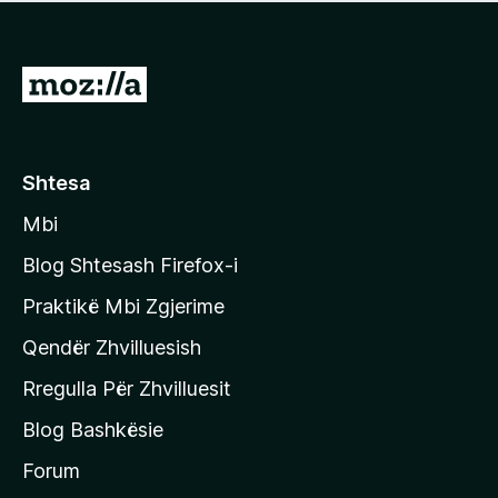
e
r
p
ë
a
s
v
S
i
l
m
h
e
e
k
r
ë
o
Shtesa
s
n
i
Mbi
i
m
t
e
Blog Shtesash Firefox-i
e
Praktikë Mbi Zgjerime
f
Qendër Zhvilluesish
a
q
Rregulla Për Zhvilluesit
j
Blog Bashkësie
a
h
Forum