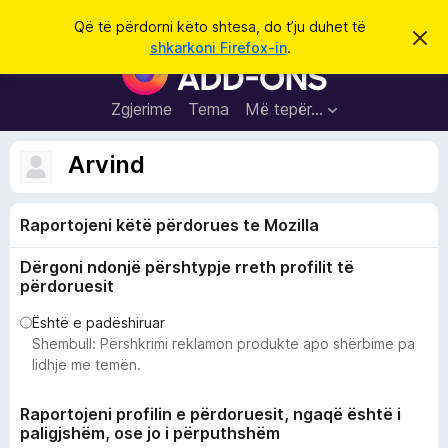
K
Hyni
Që të përdorni këto shtesa, do t’ju duhet të
S
ë
shkarkoni Firefox-in
.
h
S
r
p
h
ë
k
r
t
Zgjerime
Tema
Më tepër…
o
f
e
i
l
s
Arvind
l
a
e
k
S
ë
Raportojeni këtë përdorues te Mozilla
h
t
ë
f
s
Dërgoni ndonjë përshtypje rreth profilit të
l
h
përdoruesit
ë
e
n
t
Është e padëshiruar
i
m
Shembull: Përshkrimi reklamon produkte apo shërbime pa
u
lidhje me temën.
e
s
Raportojeni profilin e përdoruesit, ngaqë është i
i
paligjshëm, ose jo i përputhshëm
F