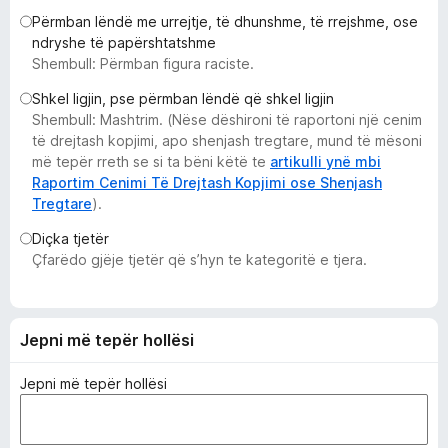
i
Përmban lëndë me urrejtje, të dhunshme, të rrejshme, ose
r
ndryshe të papërshtatshme
Shembull: Përmban figura raciste.
e
f
Shkel ligjin, pse përmban lëndë që shkel ligjin
o
Shembull: Mashtrim. (Nëse dëshironi të raportoni një cenim
x
të drejtash kopjimi, apo shenjash tregtare, mund të mësoni
më tepër rreth se si ta bëni këtë te
artikulli ynë mbi
Raportim Cenimi Të Drejtash Kopjimi ose Shenjash
Tregtare
).
Diçka tjetër
Çfarëdo gjëje tjetër që s’hyn te kategoritë e tjera.
Jepni më tepër hollësi
Jepni më tepër hollësi