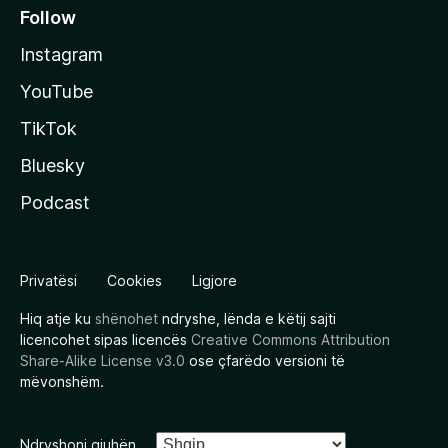
Follow
Instagram
YouTube
TikTok
Bluesky
Podcast
Privatësi
Cookies
Ligjore
Hiq atje ku
shënohet
ndryshe, lënda e këtij sajti
licencohet sipas licencës
Creative Commons Attribution
Share-Alike License v3.0
ose çfarëdo versioni të
mëvonshëm.
Ndryshoni gjuhën