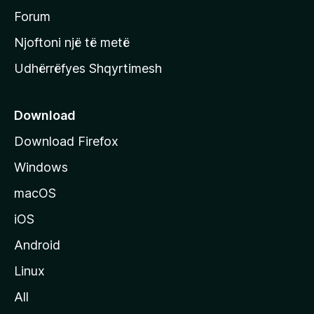
h
Forum
y
Njoftoni një të metë
r
Udhërrëfyes Shqyrtimesh
ë
s
e
Download
e
Download Firefox
M
Windows
o
z
macOS
i
iOS
l
l
Android
a
Linux
-
All
s