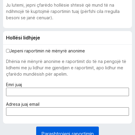
Ju lutemi, jepni çfarëdo hollësie shtesë që mund të na
ndihmojë të kuptojmë raportimin tuaj (përfshi cila rregulla
besoni se janë cenuar).
Hollësi lidhjeje
Jepeni raportimin në mënyrë anonime
Dhënia në mënyrë anonime e raportimit do të na pengojë të
lidhemi me ju lidhur me gjendjen e raportimit, apo lidhur me
çfarëdo mundësish për apelim.
(
Emri juaj
i
d
o
(
Adresa juaj email
m
e
o
d
s
o
d
m
Parashtrojeni raportimin
o