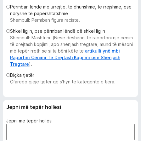
i
Përmban lëndë me urrejtje, të dhunshme, të rrejshme, ose
r
ndryshe të papërshtatshme
Shembull: Përmban figura raciste.
e
f
Shkel ligjin, pse përmban lëndë që shkel ligjin
o
Shembull: Mashtrim. (Nëse dëshironi të raportoni një cenim
x
të drejtash kopjimi, apo shenjash tregtare, mund të mësoni
më tepër rreth se si ta bëni këtë te
artikulli ynë mbi
Raportim Cenimi Të Drejtash Kopjimi ose Shenjash
Tregtare
).
Diçka tjetër
Çfarëdo gjëje tjetër që s’hyn te kategoritë e tjera.
Jepni më tepër hollësi
Jepni më tepër hollësi