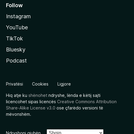
Follow
Instagram
YouTube
TikTok
Bluesky
Podcast
Privatësi
Cookies
Ligjore
Hiq atje ku
shënohet
ndryshe, lënda e këtij sajti
licencohet sipas licencës
Creative Commons Attribution
Share-Alike License v3.0
ose çfarëdo versioni të
mëvonshëm.
Ndryshoni gjuhën