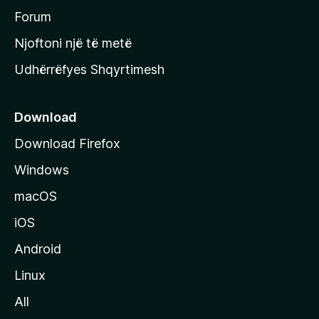
h
Forum
y
Njoftoni një të metë
r
Udhërrëfyes Shqyrtimesh
ë
s
e
Download
e
Download Firefox
M
Windows
o
z
macOS
i
iOS
l
l
Android
a
Linux
-
All
s