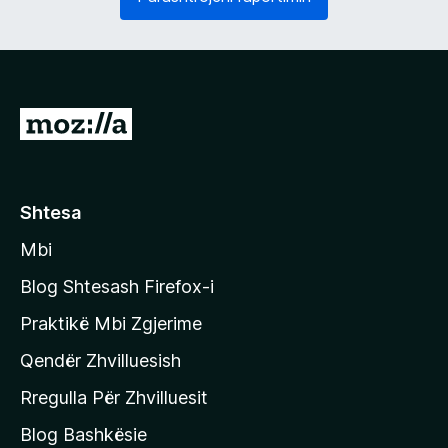
o
s
s
h
d
ë
o
m
s
)
h
S
m
h
e
)
k
o
Shtesa
n
Mbi
i
t
Blog Shtesash Firefox-i
e
Praktikë Mbi Zgjerime
f
Qendër Zhvilluesish
a
q
Rregulla Për Zhvilluesit
j
Blog Bashkësie
a