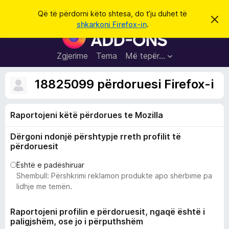
K
Hyni
Që të përdorni këto shtesa, do t’ju duhet të
S
ë
shkarkoni Firefox-in
.
h
S
r
p
h
ë
k
r
t
Zgjerime
Tema
Më tepër…
o
f
e
i
l
s
18825099 përdoruesi Firefox-i
l
a
e
k
S
ë
Raportojeni këtë përdorues te Mozilla
h
t
ë
f
s
Dërgoni ndonjë përshtypje rreth profilit të
l
h
përdoruesit
ë
e
n
t
Është e padëshiruar
i
m
Shembull: Përshkrimi reklamon produkte apo shërbime pa
u
lidhje me temën.
e
s
Raportojeni profilin e përdoruesit, ngaqë është i
i
paligjshëm, ose jo i përputhshëm
F