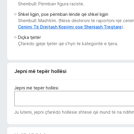
Shembull: Përmban figura raciste.
i
r
Shkel ligjin, pse përmban lëndë që shkel ligjin
e
Shembull: Mashtrim. (Nëse dëshironi të raportoni një cenim
f
Cenimi Të Drejtash Kopjimi ose Shenjash Tregtare
).
o
Diçka tjetër
x
Çfarëdo gjëje tjetër që s’hyn te kategoritë e tjera.
Jepni më tepër hollësi
Jepni më tepër hollësi
Ju lutemi, jepni çfarëdo hollësie shtesë që mund të na ndihmo