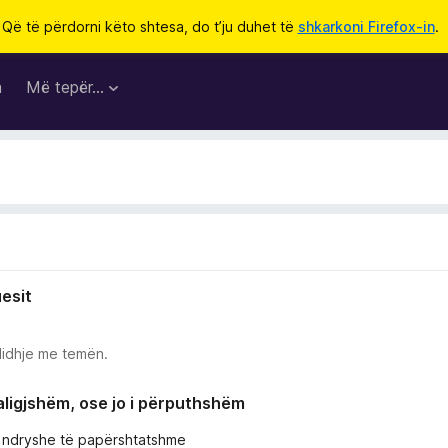
Që të përdorni këto shtesa, do t’ju duhet të
shkarkoni Firefox-in
.
a
Më tepër…
uesit
lidhje me temën.
paligjshëm, ose jo i përputhshëm
e ndryshe të papërshtatshme