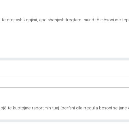
 të drejtash kopjimi, apo shenjash tregtare, mund të mësoni më tepë
jë të kuptojmë raportimin tuaj (përfshi cila rregulla besoni se janë