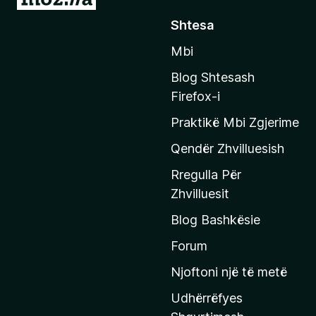
h
)
Shtesa
k
Mbi
o
n
Blog Shtesash
i
Firefox-i
t
Praktikë Mbi Zgjerime
e
f
Qendër Zhvilluesish
a
Rregulla Për
q
Zhvilluesit
j
Blog Bashkësie
a
h
Forum
y
Njoftoni një të metë
r
Udhërrëfyes
ë