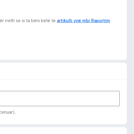
r rreth se si ta bëni këtë te
artikulli ynë mbi Raportim
 cenuar).