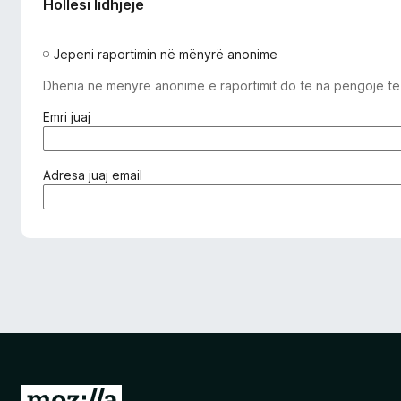
Hollësi lidhjeje
Jepeni raportimin në mënyrë anonime
Dhënia në mënyrë anonime e raportimit do të na pengojë të l
(
Emri juaj
i
d
o
(
Adresa juaj email
m
e
o
d
s
o
d
m
o
o
s
s
h
d
ë
o
m
s
)
h
m
S
e