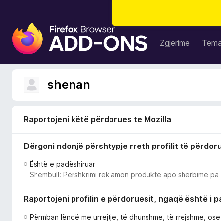
S
h
Zgjerime
Tem
t
e
s
shenan
a
S
h
Raportojeni këtë përdorues te Mozilla
f
l
Dërgoni ndonjë përshtypje rreth profilit të përdor
e
t
Është e padëshiruar
u
Shembull: Përshkrimi reklamon produkte apo shërbime pa 
e
s
Raportojeni profilin e përdoruesit, ngaqë është i 
i
F
Përmban lëndë me urrejtje, të dhunshme, të rrejshme, os