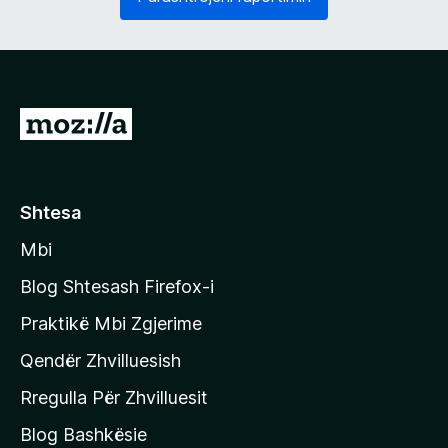
o
s
s
h
d
ë
o
m
s
)
h
S
m
h
e
)
k
o
Shtesa
n
Mbi
i
t
Blog Shtesash Firefox-i
e
Praktikë Mbi Zgjerime
f
Qendër Zhvilluesish
a
q
Rregulla Për Zhvilluesit
j
Blog Bashkësie
a