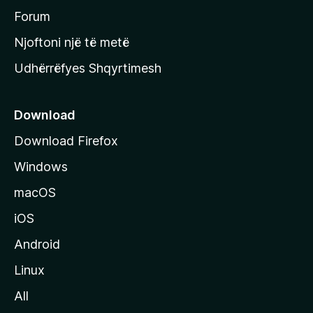
h
Forum
y
Njoftoni një të metë
r
Udhërrëfyes Shqyrtimesh
ë
s
e
Download
e
Download Firefox
M
Windows
o
z
macOS
i
iOS
l
l
Android
a
Linux
-
All
s