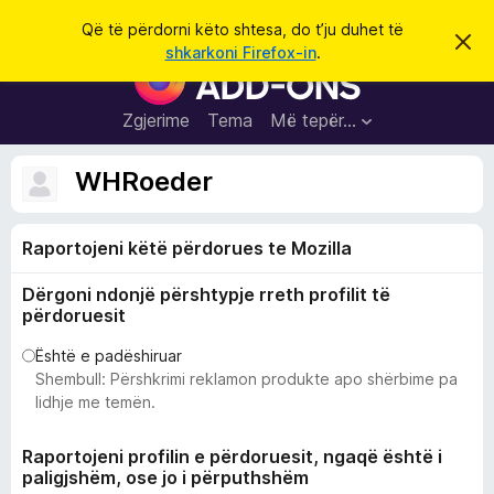
K
Hyni
Që të përdorni këto shtesa, do t’ju duhet të
S
ë
shkarkoni Firefox-in
.
h
S
r
p
h
ë
k
r
t
Zgjerime
Tema
Më tepër…
o
f
e
i
l
s
WHRoeder
l
a
e
k
S
ë
Raportojeni këtë përdorues te Mozilla
h
t
ë
f
s
Dërgoni ndonjë përshtypje rreth profilit të
l
h
përdoruesit
ë
e
n
t
Është e padëshiruar
i
m
Shembull: Përshkrimi reklamon produkte apo shërbime pa
u
lidhje me temën.
e
s
Raportojeni profilin e përdoruesit, ngaqë është i
i
paligjshëm, ose jo i përputhshëm
F