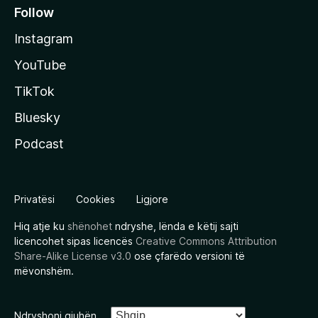
Follow
Instagram
YouTube
TikTok
Bluesky
Podcast
Privatësi
Cookies
Ligjore
Hiq atje ku
shënohet
ndryshe, lënda e këtij sajti
licencohet sipas licencës
Creative Commons Attribution
Share-Alike License v3.0
ose çfarëdo versioni të
mëvonshëm.
Ndryshoni gjuhën