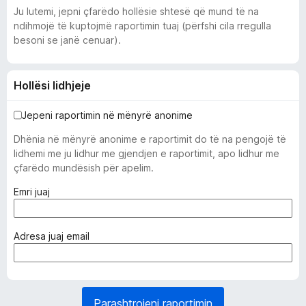
Ju lutemi, jepni çfarëdo hollësie shtesë që mund të na
ndihmojë të kuptojmë raportimin tuaj (përfshi cila rregulla
besoni se janë cenuar).
Hollësi lidhjeje
Jepeni raportimin në mënyrë anonime
Dhënia në mënyrë anonime e raportimit do të na pengojë të
lidhemi me ju lidhur me gjendjen e raportimit, apo lidhur me
çfarëdo mundësish për apelim.
(
Emri juaj
i
d
o
(
Adresa juaj email
m
e
o
d
s
o
d
m
Parashtrojeni raportimin
o