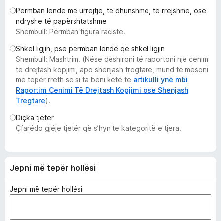
i
Përmban lëndë me urrejtje, të dhunshme, të rrejshme, ose
r
ndryshe të papërshtatshme
Shembull: Përmban figura raciste.
e
f
Shkel ligjin, pse përmban lëndë që shkel ligjin
o
Shembull: Mashtrim. (Nëse dëshironi të raportoni një cenim
x
të drejtash kopjimi, apo shenjash tregtare, mund të mësoni
më tepër rreth se si ta bëni këtë te
artikulli ynë mbi
Raportim Cenimi Të Drejtash Kopjimi ose Shenjash
Tregtare
).
Diçka tjetër
Çfarëdo gjëje tjetër që s’hyn te kategoritë e tjera.
Jepni më tepër hollësi
Jepni më tepër hollësi