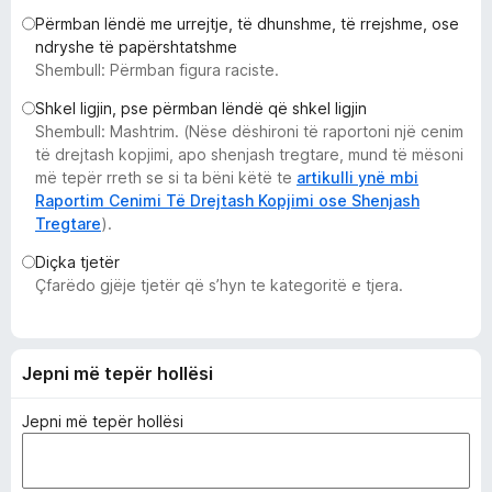
i
Përmban lëndë me urrejtje, të dhunshme, të rrejshme, ose
r
ndryshe të papërshtatshme
Shembull: Përmban figura raciste.
e
f
Shkel ligjin, pse përmban lëndë që shkel ligjin
o
Shembull: Mashtrim. (Nëse dëshironi të raportoni një cenim
x
të drejtash kopjimi, apo shenjash tregtare, mund të mësoni
më tepër rreth se si ta bëni këtë te
artikulli ynë mbi
Raportim Cenimi Të Drejtash Kopjimi ose Shenjash
Tregtare
).
Diçka tjetër
Çfarëdo gjëje tjetër që s’hyn te kategoritë e tjera.
Jepni më tepër hollësi
Jepni më tepër hollësi