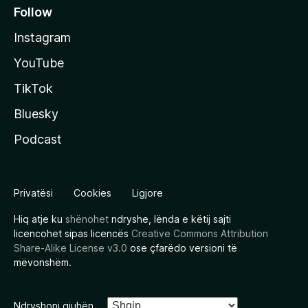
Follow
Instagram
YouTube
TikTok
Bluesky
Podcast
Privatësi
Cookies
Ligjore
Hiq atje ku
shënohet
ndryshe, lënda e këtij sajti
licencohet sipas licencës
Creative Commons Attribution
Share-Alike License v3.0
ose çfarëdo versioni të
mëvonshëm.
Ndryshoni gjuhën