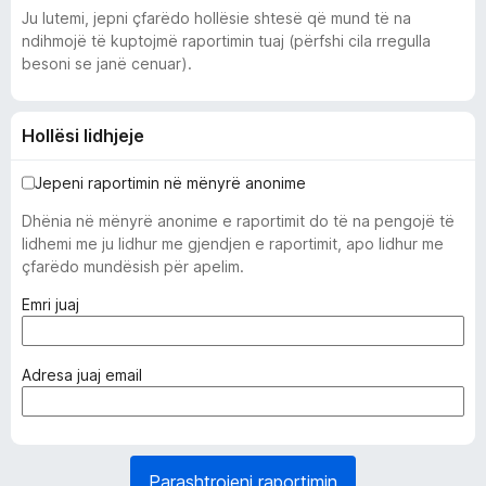
Ju lutemi, jepni çfarëdo hollësie shtesë që mund të na
ndihmojë të kuptojmë raportimin tuaj (përfshi cila rregulla
besoni se janë cenuar).
Hollësi lidhjeje
Jepeni raportimin në mënyrë anonime
Dhënia në mënyrë anonime e raportimit do të na pengojë të
lidhemi me ju lidhur me gjendjen e raportimit, apo lidhur me
çfarëdo mundësish për apelim.
(
Emri juaj
i
d
o
(
Adresa juaj email
m
e
o
d
s
o
d
m
Parashtrojeni raportimin
o