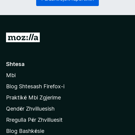
o
s
s
h
d
ë
o
m
s
)
h
S
m
h
e
)
k
o
Shtesa
n
Mbi
i
t
Blog Shtesash Firefox-i
e
Praktikë Mbi Zgjerime
f
Qendër Zhvilluesish
a
q
Rregulla Për Zhvilluesit
j
Blog Bashkësie
a