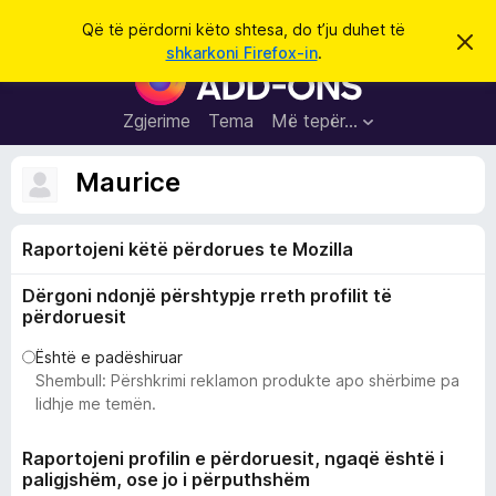
K
Hyni
Që të përdorni këto shtesa, do t’ju duhet të
S
ë
shkarkoni Firefox-in
.
h
S
r
p
h
ë
k
r
t
Zgjerime
Tema
Më tepër…
o
f
e
i
l
s
Maurice
l
a
e
k
S
ë
Raportojeni këtë përdorues te Mozilla
h
t
ë
f
s
Dërgoni ndonjë përshtypje rreth profilit të
l
h
përdoruesit
ë
e
n
t
Është e padëshiruar
i
m
Shembull: Përshkrimi reklamon produkte apo shërbime pa
u
lidhje me temën.
e
s
Raportojeni profilin e përdoruesit, ngaqë është i
i
paligjshëm, ose jo i përputhshëm
F