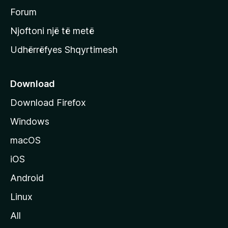
h
Forum
y
Njoftoni një të metë
r
Udhërrëfyes Shqyrtimesh
ë
s
e
Download
e
Download Firefox
M
Windows
o
z
macOS
i
iOS
l
l
Android
a
Linux
-
All
s