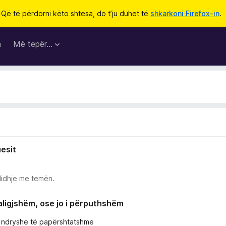
Që të përdorni këto shtesa, do t’ju duhet të
shkarkoni Firefox-in
.
a
Më tepër…
uesit
lidhje me temën.
paligjshëm, ose jo i përputhshëm
e ndryshe të papërshtatshme