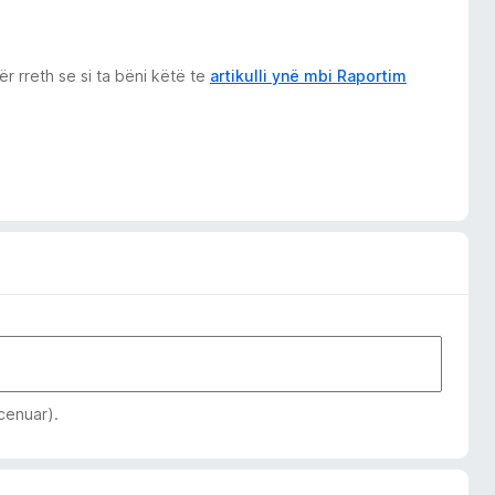
r rreth se si ta bëni këtë te
artikulli ynë mbi Raportim
 cenuar).