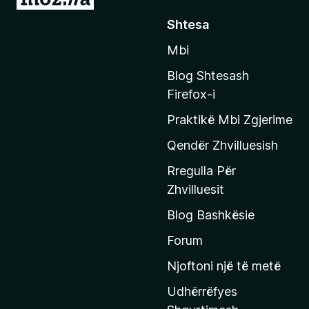
h
)
Shtesa
k
Mbi
o
n
Blog Shtesash
i
Firefox-i
t
Praktikë Mbi Zgjerime
e
f
Qendër Zhvilluesish
a
Rregulla Për
q
Zhvilluesit
j
Blog Bashkësie
a
h
Forum
y
Njoftoni një të metë
r
Udhërrëfyes
ë