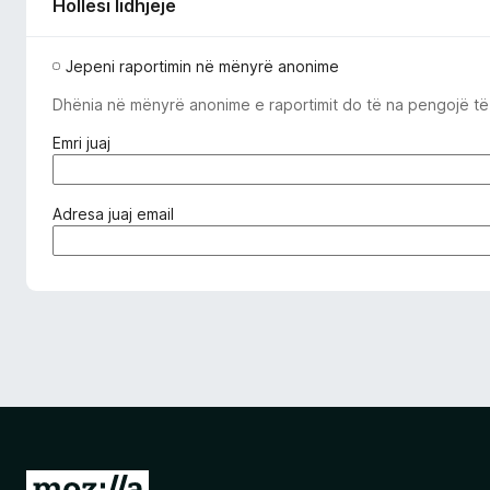
Hollësi lidhjeje
Jepeni raportimin në mënyrë anonime
Dhënia në mënyrë anonime e raportimit do të na pengojë të l
(
Emri juaj
i
d
o
(
Adresa juaj email
m
e
o
d
s
o
d
m
o
o
s
s
h
d
ë
o
m
s
)
h
m
S
e