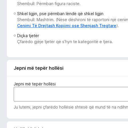
Shembull: Përmban figura raciste.
i
r
Shkel ligjin, pse përmban lëndë që shkel ligjin
e
Shembull: Mashtrim. (Nëse dëshironi të raportoni një cenim
f
Cenimi Të Drejtash Kopjimi ose Shenjash Tregtare
).
o
Diçka tjetër
x
Çfarëdo gjëje tjetër që s’hyn te kategoritë e tjera.
Jepni më tepër hollësi
Jepni më tepër hollësi
Ju lutemi, jepni çfarëdo hollësie shtesë që mund të na ndihmo