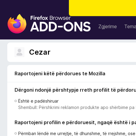
S
h
Zgjerime
Tem
t
e
s
Cezar
a
S
h
Raportojeni këtë përdorues te Mozilla
f
l
Dërgoni ndonjë përshtypje rreth profilit të përdor
e
t
Është e padëshiruar
u
Shembull: Përshkrimi reklamon produkte apo shërbime pa 
e
s
Raportojeni profilin e përdoruesit, ngaqë është i 
i
F
Përmban lëndë me urrejtje, të dhunshme, të rrejshme, os