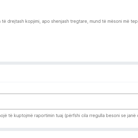
 të drejtash kopjimi, apo shenjash tregtare, mund të mësoni më tepë
jë të kuptojmë raportimin tuaj (përfshi cila rregulla besoni se janë