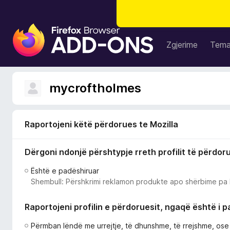
S
h
Zgjerime
Tem
t
e
s
mycroftholmes
a
S
h
Raportojeni këtë përdorues te Mozilla
f
l
Dërgoni ndonjë përshtypje rreth profilit të përdor
e
t
Është e padëshiruar
u
Shembull: Përshkrimi reklamon produkte apo shërbime pa 
e
s
Raportojeni profilin e përdoruesit, ngaqë është i 
i
F
Përmban lëndë me urrejtje, të dhunshme, të rrejshme, os