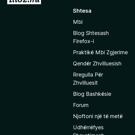
h
)
Shtesa
k
Mbi
o
n
Blog Shtesash
i
Firefox-i
t
Praktikë Mbi Zgjerime
e
f
Qendër Zhvilluesish
a
Rregulla Për
q
Zhvilluesit
j
Blog Bashkësie
a
h
Forum
y
Njoftoni një të metë
r
Udhërrëfyes
ë