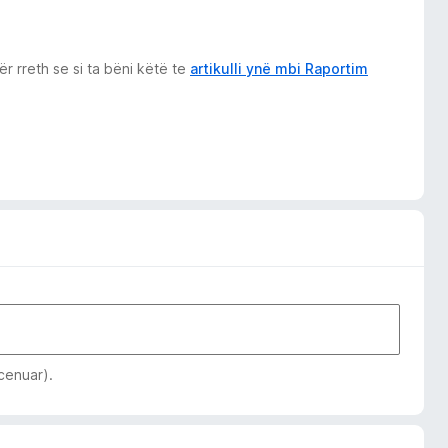
r rreth se si ta bëni këtë te
artikulli ynë mbi Raportim
 cenuar).