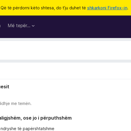
Që të përdorni këto shtesa, do t’ju duhet të
shkarkoni Firefox-in
.
a
Më tepër…
uesit
lidhje me temën.
paligjshëm, ose jo i përputhshëm
e ndryshe të papërshtatshme