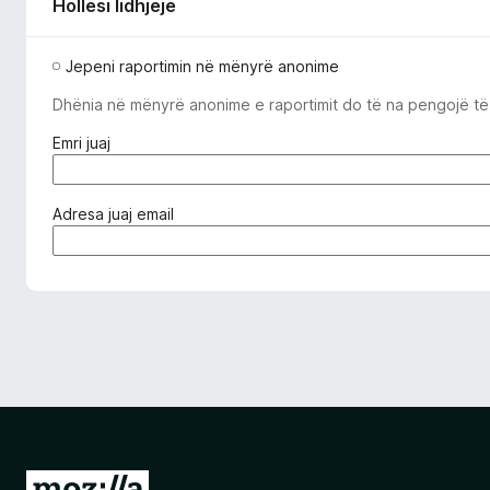
Hollësi lidhjeje
Jepeni raportimin në mënyrë anonime
Dhënia në mënyrë anonime e raportimit do të na pengojë të l
(
Emri juaj
i
d
o
(
Adresa juaj email
m
e
o
d
s
o
d
m
o
o
s
s
h
d
ë
o
m
s
)
h
m
S
e