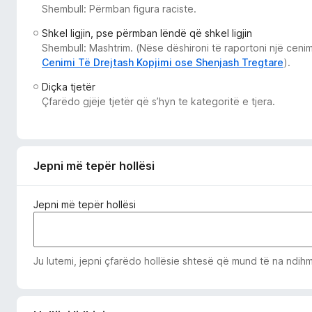
Shembull: Përmban figura raciste.
i
r
Shkel ligjin, pse përmban lëndë që shkel ligjin
e
Shembull: Mashtrim. (Nëse dëshironi të raportoni një cenim
f
Cenimi Të Drejtash Kopjimi ose Shenjash Tregtare
).
o
Diçka tjetër
x
Çfarëdo gjëje tjetër që s’hyn te kategoritë e tjera.
Jepni më tepër hollësi
Jepni më tepër hollësi
Ju lutemi, jepni çfarëdo hollësie shtesë që mund të na ndihmo