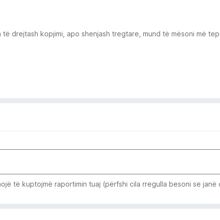
 të drejtash kopjimi, apo shenjash tregtare, mund të mësoni më tepë
jë të kuptojmë raportimin tuaj (përfshi cila rregulla besoni se janë