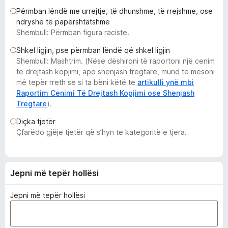
i
Përmban lëndë me urrejtje, të dhunshme, të rrejshme, ose
r
ndryshe të papërshtatshme
Shembull: Përmban figura raciste.
e
f
Shkel ligjin, pse përmban lëndë që shkel ligjin
o
Shembull: Mashtrim. (Nëse dëshironi të raportoni një cenim
x
të drejtash kopjimi, apo shenjash tregtare, mund të mësoni
më tepër rreth se si ta bëni këtë te
artikulli ynë mbi
Raportim Cenimi Të Drejtash Kopjimi ose Shenjash
Tregtare
).
Diçka tjetër
Çfarëdo gjëje tjetër që s’hyn te kategoritë e tjera.
Jepni më tepër hollësi
Jepni më tepër hollësi