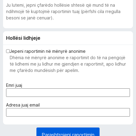
Ju lutemi, jepni çfarëdo hollësie shtesë që mund të na
ndihmojë të kuptojmë raportimin tuaj (përfshi cila rregulla
besoni se janë cenuar).
Hollësi lidhjeje
Jepeni raportimin në mënyrë anonime
Dhënia në mënyrë anonime e raportimit do të na pengojë
të lidhemi me ju lidhur me gjendjen e raportimit, apo lidhur
me çfarëdo mundësish për apelim.
(
Emri juaj
i
d
o
(
Adresa juaj email
m
e
o
d
s
o
d
m
Parashtrojeni raportimin
o