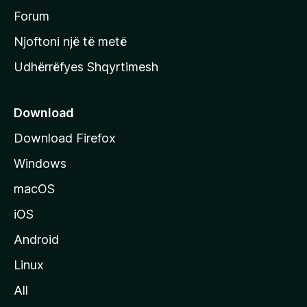
h
Forum
y
Njoftoni një të metë
r
Udhërrëfyes Shqyrtimesh
ë
s
e
Download
e
Download Firefox
M
Windows
o
z
macOS
i
iOS
l
l
Android
a
Linux
-
All
s