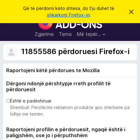
K
Hyni
Që të përdorni këto shtesa, do t’ju duhet të
S
ë
shkarkoni Firefox-in
.
h
S
r
p
h
ë
k
r
t
Zgjerime
Tema
Më tepër…
o
f
e
i
l
s
11855586 përdoruesi Firefox-i
l
a
e
k
S
ë
Raportojeni këtë përdorues te Mozilla
h
t
ë
f
s
Dërgoni ndonjë përshtypje rreth profilit të
l
h
përdoruesit
ë
e
n
t
Është e padëshiruar
i
m
Shembull: Përshkrimi reklamon produkte apo shërbime pa
u
lidhje me temën.
e
s
Raportojeni profilin e përdoruesit, ngaqë është i
i
paligjshëm, ose jo i përputhshëm
F