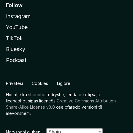
Follow
Instagram
YouTube
TikTok
Bluesky
Podcast
Privatësi
Cookies
Ligjore
Hiq atje ku
shënohet
ndryshe, lënda e këtij sajti
licencohet sipas licencës
Creative Commons Attribution
Share-Alike License v3.0
ose çfarëdo versioni të
mëvonshëm.
Ndryshoni gjuhën