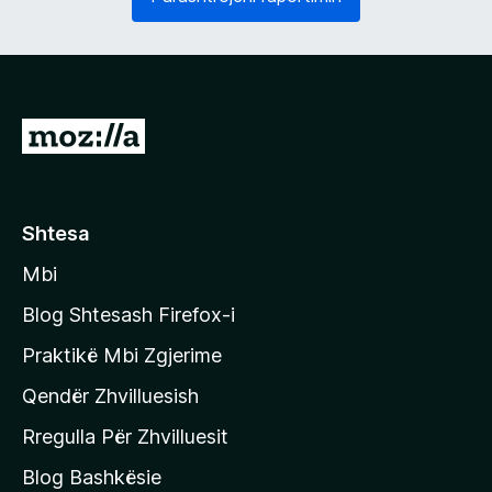
o
s
s
h
d
ë
o
m
s
)
h
S
m
h
e
)
k
o
Shtesa
n
Mbi
i
t
Blog Shtesash Firefox-i
e
Praktikë Mbi Zgjerime
f
Qendër Zhvilluesish
a
q
Rregulla Për Zhvilluesit
j
Blog Bashkësie
a