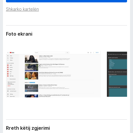
r
i
i
Shkarko kartelën
r
m
e
i
f
Foto ekrani
o
x
Rreth këtij zgjerimi