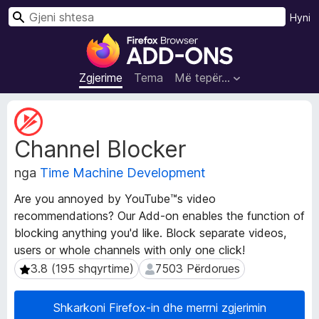
K
Hyni
ë
S
r
h
k
t
Zgjerime
Tema
Më tepër…
o
e
s
T
a
e
Channel Blocker
j
S
t
h
nga
Time Machine Development
ë
f
d
l
Are you annoyed by YouTube™s video
h
e
recommendations? Our Add-on enables the function of
ë
t
blocking anything you'd like. Block separate videos,
n
u
a
users or whole channels with only one click!
Z
e
3.8 (195 shqyrtime)
7503 Përdorues
3.8 (195 shqyrtime)
7503 Përdorues
g
s
j
i
Shkarkoni Firefox-in dhe merrni zgjerimin
e
F