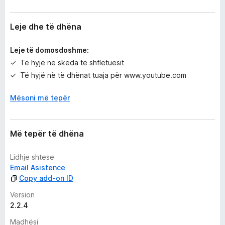
ë
s
i
Leje dhe të dhëna
m
e
Leje të domosdoshme:
Të hyjë në skeda të shfletuesit
Të hyjë në të dhënat tuaja për www.youtube.com
Mësoni më tepër
Më tepër të dhëna
Lidhje shtese
Email Asistence
Copy add-on ID
Version
2.2.4
Madhësi