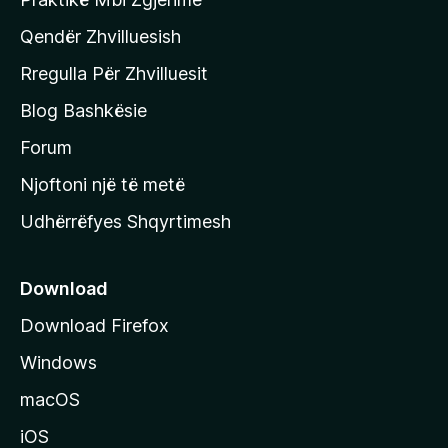
f
Qendër Zhvilluesish
a
q
Rregulla Për Zhvilluesit
j
Blog Bashkësie
a
h
Forum
y
Njoftoni një të metë
r
Udhërrëfyes Shqyrtimesh
ë
s
e
Download
e
Download Firefox
M
Windows
o
z
macOS
i
iOS
l