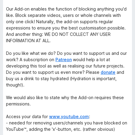
Our Add-on enables the function of blocking anything you'd
like. Block separate videos, users or whole channels with
only one click! Naturally, the add-on supports regular
expressions to ensure you the best customisation possible.
And another thing: WE DO NOT COLLECT ANY USER
INFORMATION AT ALL.
Do you like what we do? Do you want to support us and our
work? A subscription on
Patreon
would help a lot at
developing this tool as well as realising our future projects.
Do you want to support us even more? Please
donate
and
buy us a drink to stay hydrated (Hydration is important,
though!).
We would also like to state why the Add-on requires these
permissions.
Access your data for
www.youtube.com
:
- needed for removing users/channels you have blocked on
YouTube™, adding the 'x'-button, etc. (rather obvious)