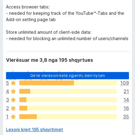
Access browser tabs:
- needed for keeping track of the YouTube™-Tabs and the
Add-on setting page tab
Store unlimited amount of client-side data:
- needed for blocking an unlimited number of users/channels
Vlerësuar me 3,8 nga 195 shqyrtues
E
Që të vlerësoni këtë zgjerim, bëni hyrjen
n
5
109
d
4
21
e
p
3
14
a
2
16
v
1
35
l
e
Lexoni krejt 195 shqyrtimet
r