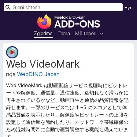
K
Hyni
ë
S
r
h
k
t
Zgjerime
Tema
Më tepër…
o
e
s
T
a
e
Web VideoMark
j
S
t
h
nga
WebDINO Japan
ë
f
d
l
Web VideoMark は動画配信サービス視聴時にビットレ
h
e
ートや解像度、通信量、通信速度、途切れなく滑らかに
ë
t
再生されているかなど、動画再生と通信の品質情報を記
n
u
a
録します。一部のサービスでは 1〜5 のスコアとして体
Z
e
感品質値を表示したり、解像度やビットレートの上限を
g
s
設定して通信量を節約したり、ネットワーク帯域確保の
j
i
ため混雑時間帯に自動で画質調整する機能も備えていま
e
F
す。