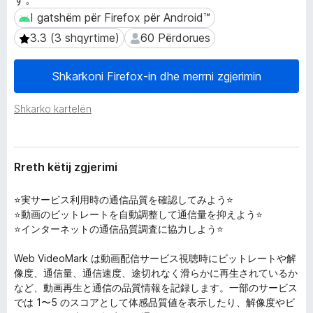
r
i
I gatshëm për Firefox për Android™
I gatshëm për Firefox për Android™
i
r
m
3.3 (3 shqyrtime)
60 Përdorues
3.3 (3 shqyrtime)
60 Përdorues
e
i
f
Shkarkoni Firefox-in dhe merrni zgjerimin
o
x
Shkarko kartelën
Rreth këtij zgjerimi
⭐️実サービス利用時の通信品質を確認してみよう⭐️
⭐️動画のビットレートを自動調整して通信量を抑えよう⭐️
⭐️インターネットの通信品質調査に協力しよう⭐️
Web VideoMark は動画配信サービス視聴時にビットレートや解
像度、通信量、通信速度、途切れなく滑らかに再生されているか
など、動画再生と通信の品質情報を記録します。一部のサービス
では 1〜5 のスコアとして体感品質値を表示したり、解像度やビ