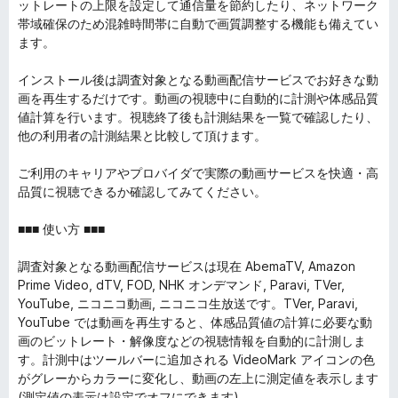
ットレートの上限を設定して通信量を節約したり、ネットワーク
帯域確保のため混雑時間帯に自動で画質調整する機能も備えてい
ます。
インストール後は調査対象となる動画配信サービスでお好きな動
画を再生するだけです。動画の視聴中に自動的に計測や体感品質
値計算を行います。視聴終了後も計測結果を一覧で確認したり、
他の利用者の計測結果と比較して頂けます。
ご利用のキャリアやプロバイダで実際の動画サービスを快適・高
品質に視聴できるか確認してみてください。
■■■ 使い方 ■■■
調査対象となる動画配信サービスは現在 AbemaTV, Amazon
Prime Video, dTV, FOD, NHK オンデマンド, Paravi, TVer,
YouTube, ニコニコ動画, ニコニコ生放送です。TVer, Paravi,
YouTube では動画を再生すると、体感品質値の計算に必要な動
画のビットレート・解像度などの視聴情報を自動的に計測しま
す。計測中はツールバーに追加される VideoMark アイコンの色
がグレーからカラーに変化し、動画の左上に測定値を表示します
(測定値の表示は設定でオフにできます)。