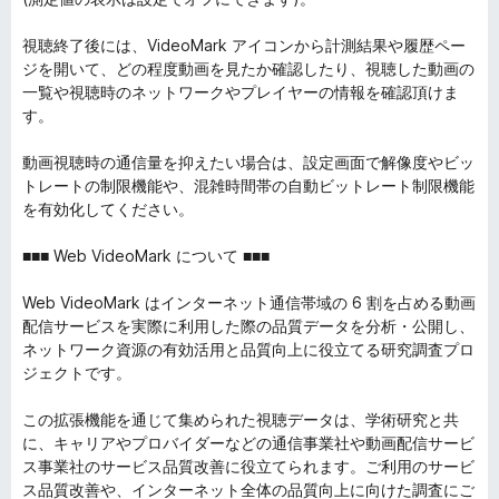
視聴終了後には、VideoMark アイコンから計測結果や履歴ペー
ジを開いて、どの程度動画を見たか確認したり、視聴した動画の
一覧や視聴時のネットワークやプレイヤーの情報を確認頂けま
す。
動画視聴時の通信量を抑えたい場合は、設定画面で解像度やビッ
トレートの制限機能や、混雑時間帯の自動ビットレート制限機能
を有効化してください。
■■■ Web VideoMark について ■■■
Web VideoMark はインターネット通信帯域の 6 割を占める動画
配信サービスを実際に利用した際の品質データを分析・公開し、
ネットワーク資源の有効活用と品質向上に役立てる研究調査プロ
ジェクトです。
この拡張機能を通じて集められた視聴データは、学術研究と共
に、キャリアやプロバイダーなどの通信事業社や動画配信サービ
ス事業社のサービス品質改善に役立てられます。ご利用のサービ
ス品質改善や、インターネット全体の品質向上に向けた調査にご