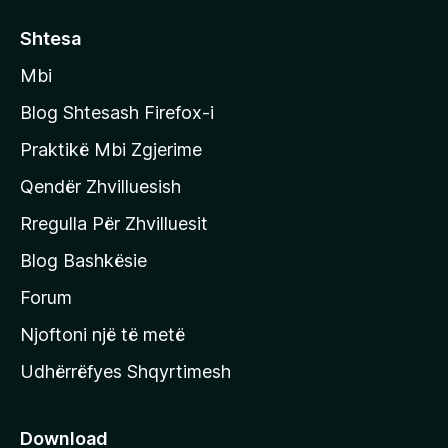
k
o
Shtesa
n
Mbi
i
t
Blog Shtesash Firefox-i
e
Praktikë Mbi Zgjerime
f
Qendër Zhvilluesish
a
q
Rregulla Për Zhvilluesit
j
Blog Bashkësie
a
h
Forum
y
Njoftoni një të metë
r
Udhërrëfyes Shqyrtimesh
ë
s
e
Download