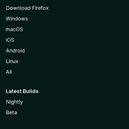
e
Download Firefox
M
Windows
o
z
macOS
i
iOS
l
l
Android
a
Linux
-
All
s
Latest Builds
Nightly
Beta