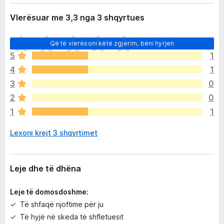
Vlerësuar me 3,3 nga 3 shqyrtues
E
Që të vlerësoni këtë zgjerim, bëni hyrjen
n
5
1
d
4
1
e
p
3
0
a
2
0
v
1
1
l
e
Lexoni krejt 3 shqyrtimet
r
ë
s
i
Leje dhe të dhëna
m
e
Leje të domosdoshme:
Të shfaqë njoftime për ju
Të hyjë në skeda të shfletuesit