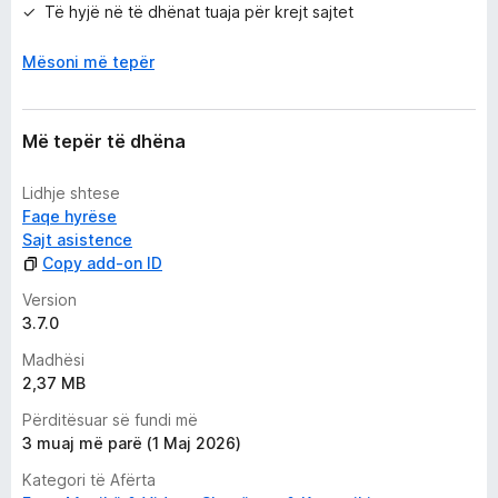
Të hyjë në të dhënat tuaja për krejt sajtet
Mësoni më tepër
Më tepër të dhëna
Lidhje shtese
Faqe hyrëse
Sajt asistence
Copy add-on ID
Version
3.7.0
Madhësi
2,37 MB
Përditësuar së fundi më
3 muaj më parë (1 Maj 2026)
Kategori të Afërta