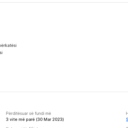
përkatësi
si
Përditësuar së fundi më
H
3 vite më parë (30 Mar 2023)
S