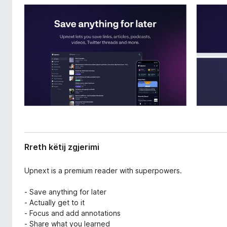
e
i
r
r
i
e
m
f
i
o
x
Rreth këtij zgjerimi
Upnext is a premium reader with superpowers.
- Save anything for later
- Actually get to it
- Focus and add annotations
- Share what you learned