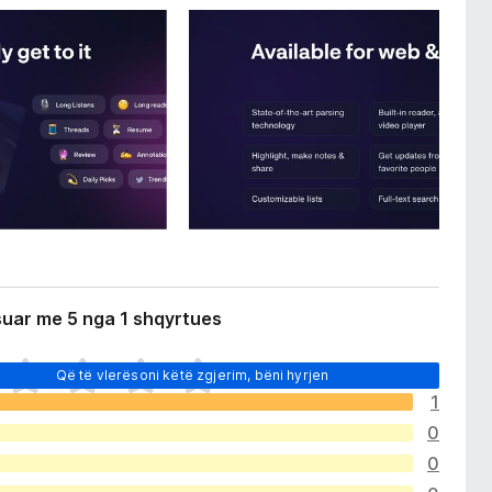
suar me 5 nga 1 shqyrtues
Që të vlerësoni këtë zgjerim, bëni hyrjen
1
0
0