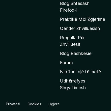
n
Blog Shtesash
i
Firefox-i
t
Praktikë Mbi Zgjerime
e
f
Qendër Zhvilluesish
a
Rregulla Për
q
Zhvilluesit
j
Blog Bashkësie
a
h
Forum
y
Njoftoni një të metë
r
Udhërrëfyes
ë
Shqyrtimesh
s
e
e
Privatësi
Cookies
Ligjore
M