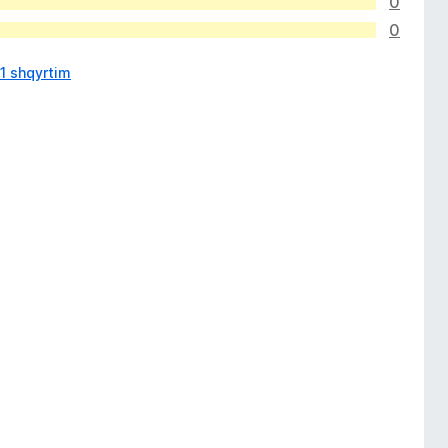
0
0
1 shqyrtim