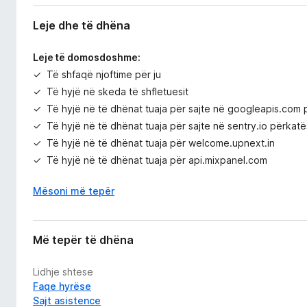
Leje dhe të dhëna
Leje të domosdoshme:
Të shfaqë njoftime për ju
Të hyjë në skeda të shfletuesit
Të hyjë në të dhënat tuaja për sajte në googleapis.com 
Të hyjë në të dhënat tuaja për sajte në sentry.io përkatë
Të hyjë në të dhënat tuaja për welcome.upnext.in
Të hyjë në të dhënat tuaja për api.mixpanel.com
Mësoni më tepër
Më tepër të dhëna
Lidhje shtese
Faqe hyrëse
Sajt asistence