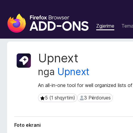
S
h
Zgjerime
Tem
t
e
s
a
T
Upnext
S
e
j
h
nga
Upnext
t
f
ë
l
d
An all-in-one tool for well organized lists o
e
h
t
ë
5 (1 shqyrtim)
3 Përdorues
5 (1 shqyrtim)
3 Përdorues
u
n
e
a
Z
s
g
i
Foto ekrani
j
F