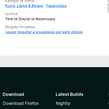
Kategori të Afërta
Prurje, Lajme & Blogim
Faqerojtësa
Licencë
Tërë të Drejtat të Rezervuara
Rregulla Privatësie
Lexoni rregullat e privatësisë për këtë shtesë
Download
Latest Builds
Download Firefox
Nightly