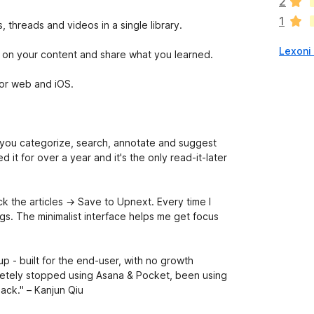
2
v
1
l
 threads and videos in a single library.
e
Lexoni 
r
cus on your content and share what you learned.
ë
s
 for web and iOS.
i
m
e
 you categorize, search, annotate and suggest
 it for over a year and it's the only read-it-later
ick the articles → Save to Upnext. Every time I
tags. The minimalist interface helps me get focus
 - built for the end-user, with no growth
pletely stopped using Asana & Pocket, been using
ack." – Kanjun Qiu