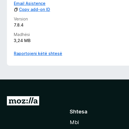
Email Asistence
Copy add-on ID
Version
7.8.4
Madhësi
3,24 MB
Raportojeni këtë shtesë
S
h
Shtesa
k
Mbi
o