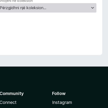
Shtojeni në koleksion
Community
Follow
Connect
Instagram