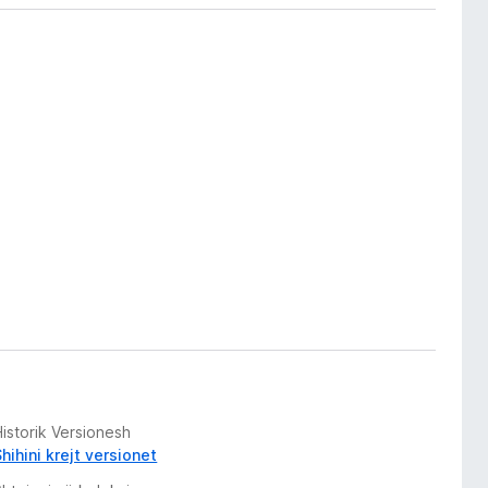
istorik Versionesh
hihini krejt versionet