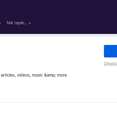
a
Më tepër…
Shkarko
f articles, videos, music &amp; more