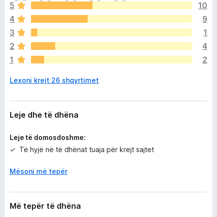
n
5
10
d
4
9
e
p
3
1
a
2
4
v
1
2
l
e
Lexoni krejt 26 shqyrtimet
r
ë
s
i
Leje dhe të dhëna
m
e
Leje të domosdoshme:
Të hyjë në të dhënat tuaja për krejt sajtet
Mësoni më tepër
Më tepër të dhëna