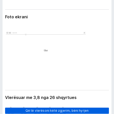
r
i
i
r
m
Foto ekrani
e
i
f
o
x
Vlerësuar me 3,8 nga 26 shqyrtues
E
Që të vlerësoni këtë zgjerim, bëni hyrjen