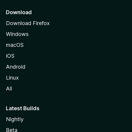
s
e
Download
e
Download Firefox
M
Windows
o
z
macOS
i
iOS
l
l
Android
a
Linux
-
All
s
Latest Builds
Nightly
Beta