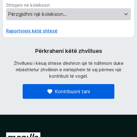
Shtojeni në koleksion
Raportojeni këtë shtesë
Përkraheni këtë zhvillues
Zhvilluesi i kësaj shtese dëshiron që të ndihmoni duke
mbështetur zhvillimin e mëtejshëm të saj përmes një
kontributi të vogël.
Kontribuoni tani
S