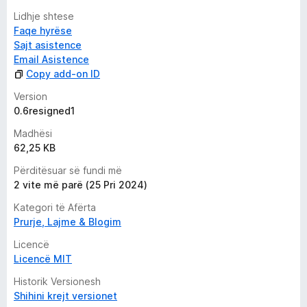
Lidhje shtese
Faqe hyrëse
Sajt asistence
Email Asistence
Copy add-on ID
Version
0.6resigned1
Madhësi
62,25 KB
Përditësuar së fundi më
2 vite më parë (25 Pri 2024)
Kategori të Afërta
Prurje, Lajme & Blogim
Licencë
Licencë MIT
Historik Versionesh
Shihini krejt versionet