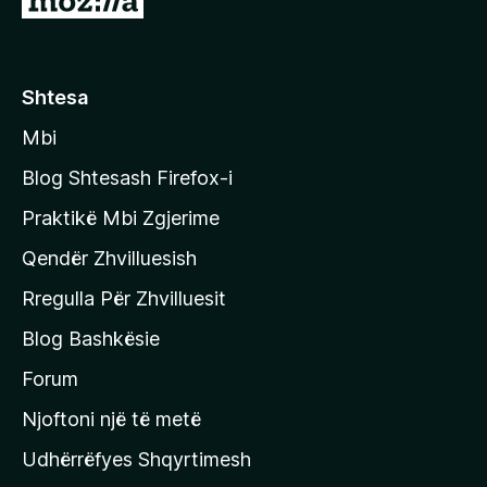
h
k
o
Shtesa
n
Mbi
i
t
Blog Shtesash Firefox-i
e
Praktikë Mbi Zgjerime
f
Qendër Zhvilluesish
a
q
Rregulla Për Zhvilluesit
j
Blog Bashkësie
a
h
Forum
y
Njoftoni një të metë
r
Udhërrëfyes Shqyrtimesh
ë