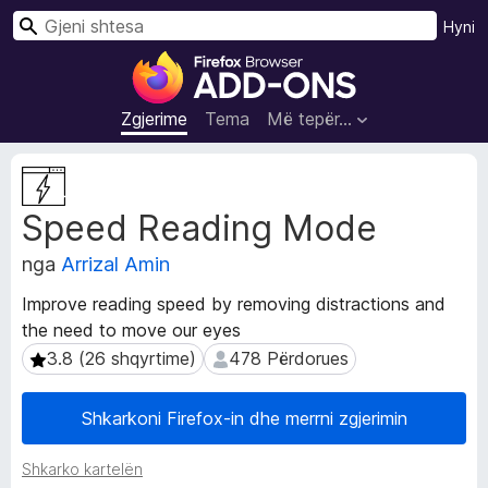
K
Hyni
ë
S
r
h
k
t
Zgjerime
Tema
Më tepër…
o
e
s
T
a
e
Speed Reading Mode
j
S
t
h
nga
Arrizal Amin
ë
f
d
l
Improve reading speed by removing distractions and
h
e
the need to move our eyes
ë
t
n
3.8 (26 shqyrtime)
478 Përdorues
3.8 (26 shqyrtime)
478 Përdorues
u
a
Z
e
Shkarkoni Firefox-in dhe merrni zgjerimin
g
s
j
i
Shkarko kartelën
e
F