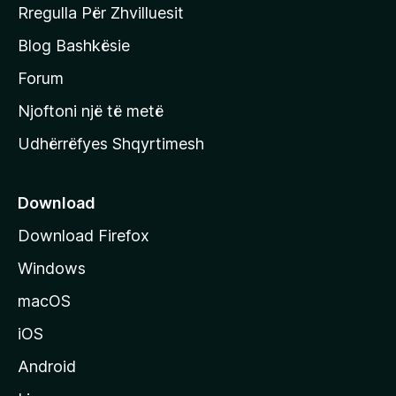
q
Rregulla Për Zhvilluesit
j
Blog Bashkësie
a
h
Forum
y
Njoftoni një të metë
r
Udhërrëfyes Shqyrtimesh
ë
s
e
Download
e
Download Firefox
M
Windows
o
z
macOS
i
iOS
l
l
Android
a