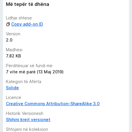
i
Më tepër të dhëna
m
e
Lidhje shtese
Copy add-on ID
Version
2.0
Madhësi
7.82 KB
Përditësuar së fundi më
7 vite më parë (13 Maj 2019)
Kategori të Afërta
Solide
Licencë
Creative Commons Attribution-ShareAlike 3.0
Historik Versionesh
Shihini krejt versionet
Shtojeni në koleksion