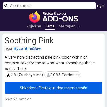
K
Hyni
ë
S
r
h
k
t
Zgjerime
Tema
Më tepër…
o
e
s
T
Soothing Pink
a
e
j
nga
ByzantineSue
S
t
h
A very non-distracting pale pink color with high
ë
f
contrast text for those who want something that's
d
l
h
barely there.
e
ë
4.8 (74 shqyrtime)
2,085 Përdorues
4.8 (74 shqyrtime)
2,085 Përdorues
t
n
u
a
Shkarkoni Firefox-in dhe merrni temën
Z
e
g
s
j
Shkarko kartelën
i
e
F