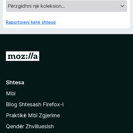
Raportojeni këtë shtesë
S
h
k
o
Shtesa
n
Mbi
i
t
Blog Shtesash Firefox-i
e
Praktikë Mbi Zgjerime
f
Qendër Zhvilluesish
a