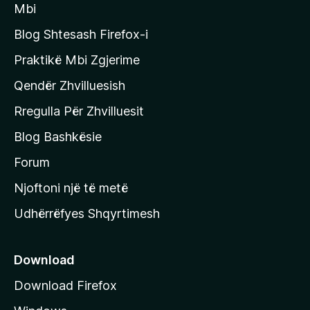
Mbi
i
c
t
Blog Shtesash Firefox-i
e
h
Praktikë Mbi Zgjerime
f
Qendër Zhvilluesish
a
B
q
Rregulla Për Zhvilluesit
u
j
Blog Bashkësie
a
d
h
Forum
y
Njoftoni një të metë
d
r
Udhërrëfyes Shqyrtimesh
ë
y
s
e
Download
e
Download Firefox
M