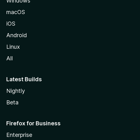
Windows
o
z
macOS
i
iOS
l
l
Android
a
Linux
-
All
s
Latest Builds
Nightly
Beta
Firefox for Business
Enterprise