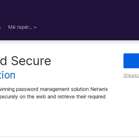
a
Më tepër…
d Secure
tion
Shkarko
winning password management solution Netwrix
ecurely on the web and retrieve their required