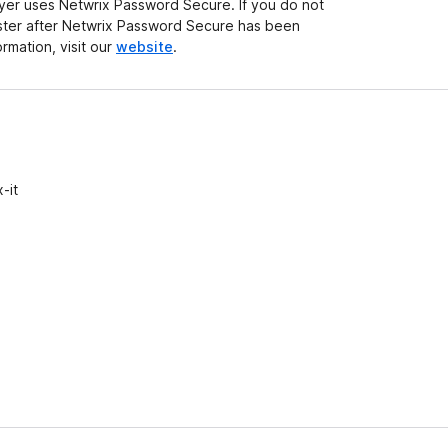
oyer uses Netwrix Password Secure. If you do not
ster after Netwrix Password Secure has been
ormation, visit our
website
.
-it