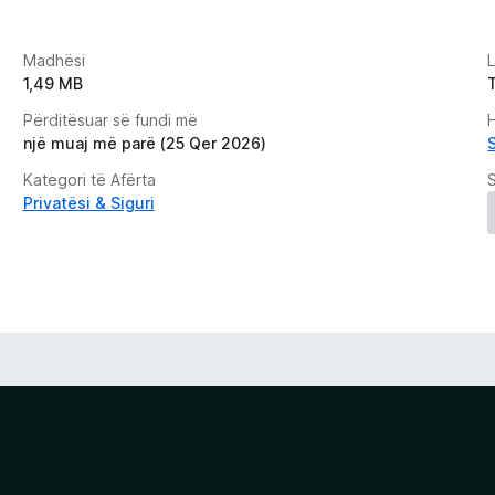
Madhësi
1,49 MB
Përditësuar së fundi më
H
një muaj më parë (25 Qer 2026)
S
Kategori të Afërta
Privatësi & Siguri