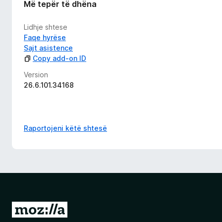
Më tepër të dhëna
Lidhje shtese
Faqe hyrëse
Sajt asistence
Copy add-on ID
Version
26.6.101.34168
Raportojeni këtë shtesë
S
h