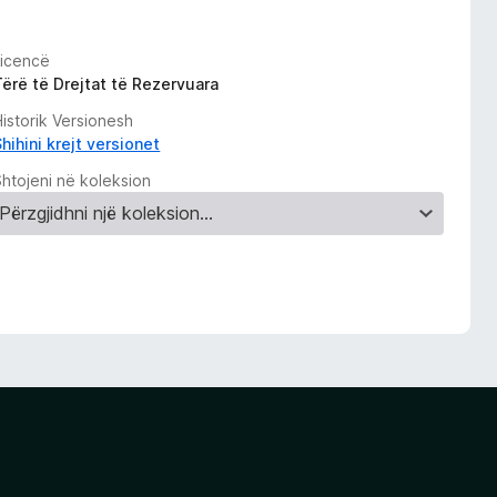
Licencë
Tërë të Drejtat të Rezervuara
istorik Versionesh
hihini krejt versionet
Shtojeni në koleksion