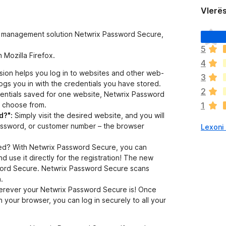
Vlerë
E
d management solution Netwrix Password Secure,
n
5
d
 Mozilla Firefox.
4
e
ion helps you log in to websites and other web-
p
3
gs you in with the credentials you have stored.
a
2
dentials saved for one website, Netwrix Password
v
o choose from.
1
l
d?":
Simply visit the desired website, and you will
e
assword, or customer number – the browser
Lexoni 
r
ë
d? With Netwrix Password Secure, you can
s
use it directly for the registration! The new
i
sword Secure. Netwrix Password Secure scans
m
.
e
rever your Netwrix Password Secure is! Once
 your browser, you can log in securely to all your