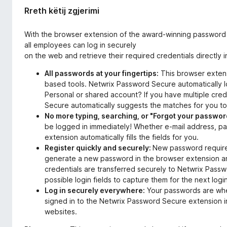
e
i
Rreth këtij zgjerimi
r
r
i
e
m
With the browser extension of the award-winning passwor
f
i
all employees can log in securely
on the web and retrieve their required credentials directly in
o
x
All passwords at your fingertips:
This browser extens
based tools. Netwrix Password Secure automatically lo
Personal or shared account? If you have multiple cre
Secure automatically suggests the matches for you t
No more typing, searching, or "Forgot your passwor
be logged in immediately! Whether e-mail address, p
extension automatically fills the fields for you.
Register quickly and securely:
New password require
generate a new password in the browser extension and 
credentials are transferred securely to Netwrix Pas
possible login fields to capture them for the next login
Log in securely everywhere:
Your passwords are whe
signed in to the Netwrix Password Secure extension in
websites.