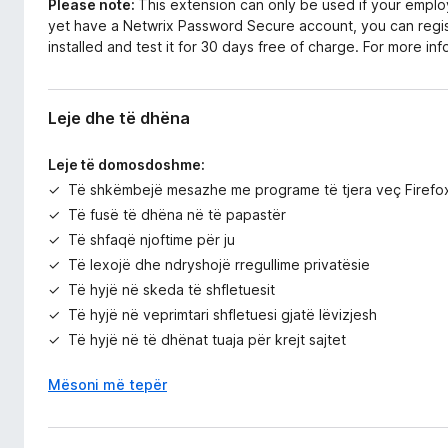
Please note:
This extension can only be used if your empl
yet have a Netwrix Password Secure account, you can regi
installed and test it for 30 days free of charge. For more inf
Leje dhe të dhëna
Leje të domosdoshme:
Të shkëmbejë mesazhe me programe të tjera veç Firefox
Të fusë të dhëna në të papastër
Të shfaqë njoftime për ju
Të lexojë dhe ndryshojë rregullime privatësie
Të hyjë në skeda të shfletuesit
Të hyjë në veprimtari shfletuesi gjatë lëvizjesh
Të hyjë në të dhënat tuaja për krejt sajtet
Mësoni më tepër