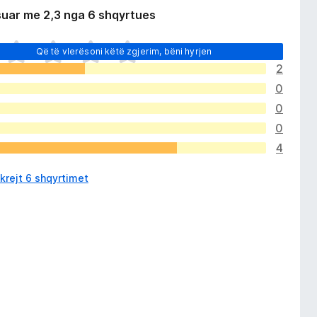
suar me 2,3 nga 6 shqyrtues
Që të vlerësoni këtë zgjerim, bëni hyrjen
2
0
0
0
4
krejt 6 shqyrtimet