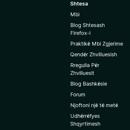
Shtesa
k
Mbi
o
n
Blog Shtesash
i
Firefox-i
t
Praktikë Mbi Zgjerime
e
f
Qendër Zhvilluesish
a
Rregulla Për
q
Zhvilluesit
j
Blog Bashkësie
a
h
Forum
y
Njoftoni një të metë
r
Udhërrëfyes
ë
Shqyrtimesh
s