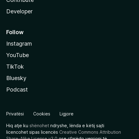
Developer
Follow
Instagram
YouTube
TikTok
Bluesky
Podcast
Privatësi
Cookies
Ligjore
Hiq atje ku
shënohet
ndryshe, lënda e këtij sajti
licencohet sipas licencës
Creative Commons Attribution
Share-Alike License v3.0
ose çfarëdo versioni të