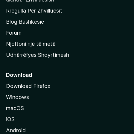
a
q
Rregulla Për Zhvilluesit
j
Blog Bashkësie
a
h
Forum
y
Njoftoni një të metë
r
Udhërrëfyes Shqyrtimesh
ë
s
e
Download
e
Download Firefox
M
Windows
o
z
macOS
i
iOS
l
l
Android