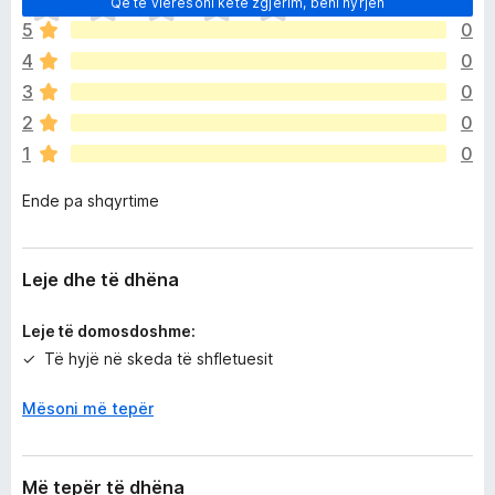
Që të vlerësoni këtë zgjerim, bëni hyrjen
n
5
0
d
4
0
e
p
3
0
a
2
0
v
1
0
l
e
Ende pa shqyrtime
r
ë
s
i
Leje dhe të dhëna
m
e
Leje të domosdoshme:
Të hyjë në skeda të shfletuesit
Mësoni më tepër
Më tepër të dhëna