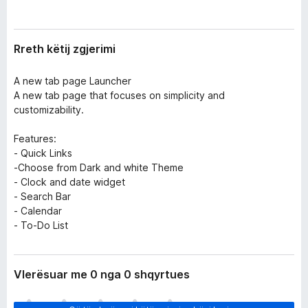
r
i
i
r
m
e
i
Rreth këtij zgjerimi
f
o
A new tab page Launcher
x
A new tab page that focuses on simplicity and
customizability.
Features:
- Quick Links
-Choose from Dark and white Theme
- Clock and date widget
- Search Bar
- Calendar
- To-Do List
Vlerësuar me 0 nga 0 shqyrtues
E