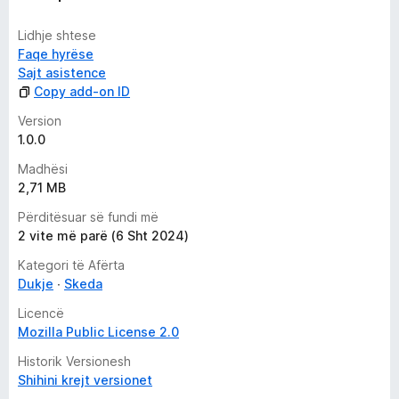
Lidhje shtese
Faqe hyrëse
Sajt asistence
Copy add-on ID
Version
1.0.0
Madhësi
2,71 MB
Përditësuar së fundi më
2 vite më parë (6 Sht 2024)
Kategori të Afërta
Dukje
Skeda
Licencë
Mozilla Public License 2.0
Historik Versionesh
Shihini krejt versionet