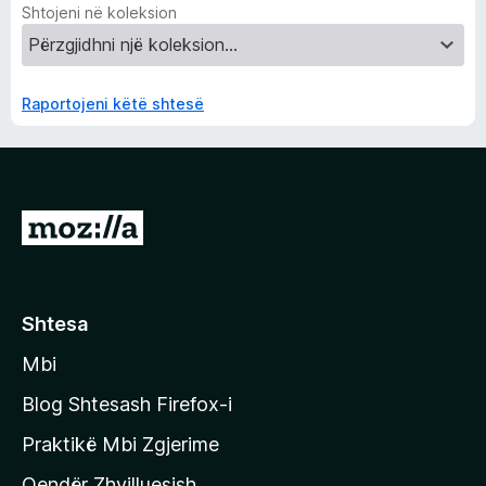
Shtojeni në koleksion
Raportojeni këtë shtesë
S
h
k
o
Shtesa
n
Mbi
i
t
Blog Shtesash Firefox-i
e
Praktikë Mbi Zgjerime
f
Qendër Zhvilluesish