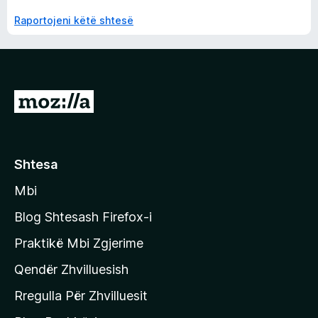
Raportojeni këtë shtesë
S
h
k
o
Shtesa
n
Mbi
i
t
Blog Shtesash Firefox-i
e
Praktikë Mbi Zgjerime
f
Qendër Zhvilluesish
a
q
Rregulla Për Zhvilluesit
j