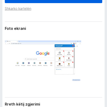
r
i
i
Shkarko kartelën
r
m
e
i
f
o
Foto ekrani
x
Rreth këtij zgjerimi