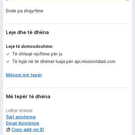
e
Ende pa shqyrtime
r
ë
s
i
Leje dhe të dhëna
m
e
Leje të domosdoshme:
Të shfaqë njoftime për ju
Të hyjë në të dhënat tuaja për api.missiontalati.com
Mësoni më tepër
Më tepër të dhëna
Lidhje shtese
Sajt asistence
Email Asistence
Copy add-on ID