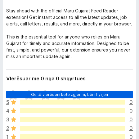
Stay ahead with the official Maru Gujarat Feed Reader
extension! Get instant access to all the latest updates, job
alerts, call letters, results, and more, directly in your browser.
This is the essential tool for anyone who relies on Maru
Gujarat for timely and accurate information. Designed to be
fast, simple, and powerful, our extension ensures you never
miss an important update again.
Vlerësuar me 0 nga 0 shqyrtues
E
Që të vlerësoni këtë zgjerim, bëni hyrjen
n
5
0
d
4
0
e
p
3
0
a
2
0
v
1
0
l