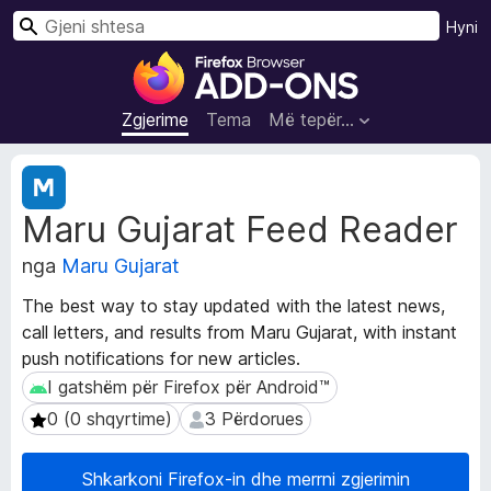
K
Hyni
ë
S
r
h
k
t
Zgjerime
Tema
Më tepër…
o
e
s
T
a
e
Maru Gujarat Feed Reader
j
S
t
h
nga
Maru Gujarat
ë
f
d
l
The best way to stay updated with the latest news,
h
e
call letters, and results from Maru Gujarat, with instant
ë
t
push notifications for new articles.
n
u
a
I gatshëm për Firefox për Android™
I gatshëm për Firefox për Android™
Z
e
0 (0 shqyrtime)
3 Përdorues
0 (0 shqyrtime)
3 Përdorues
g
s
j
i
e
Shkarkoni Firefox-in dhe merrni zgjerimin
F