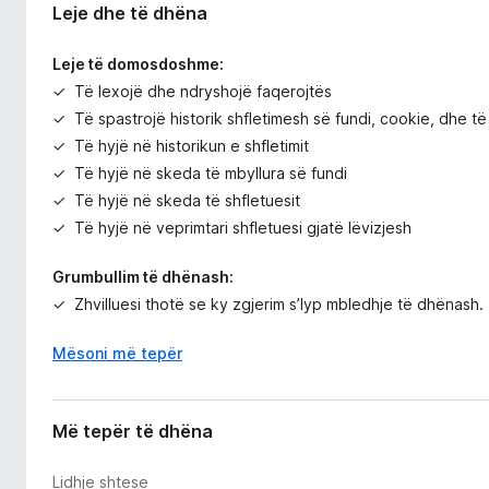
Leje dhe të dhëna
Leje të domosdoshme:
Të lexojë dhe ndryshojë faqerojtës
Të spastrojë historik shfletimesh së fundi, cookie, dhe t
Të hyjë në historikun e shfletimit
Të hyjë në skeda të mbyllura së fundi
Të hyjë në skeda të shfletuesit
Të hyjë në veprimtari shfletuesi gjatë lëvizjesh
Grumbullim të dhënash:
Zhvilluesi thotë se ky zgjerim s’lyp mbledhje të dhënash.
Mësoni më tepër
Më tepër të dhëna
Lidhje shtese