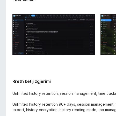
e
i
r
r
i
e
m
f
i
o
x
Rreth këtij zgjerimi
Unlimited history retention, session management, time track
Unlimited history retention 90+ days, session management, t
export, history encryption, history reading mode, tab mana