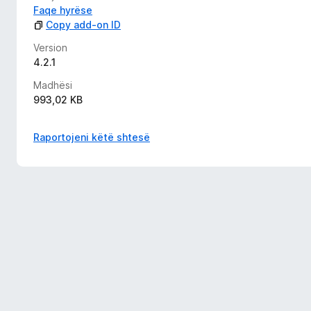
Faqe hyrëse
Copy add-on ID
Version
4.2.1
Madhësi
993,02 KB
Raportojeni këtë shtesë