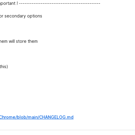
mportant ! ---------------------------------------------
for secondary options
hem will store them
this)
---Chrome/blob/main/CHANGELOG.md