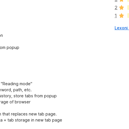
a
2
v
1
l
e
Lexoni 
r
ë
on
s
i
 from popup
m
e
in "Reading mode"
eyword, path, etc.
history, store tabs from popup
torage of browser
n that replaces new tab page.
ta + tab storage in new tab page