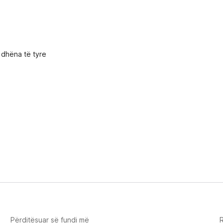
ë dhëna të tyre
Përditësuar së fundi më
R