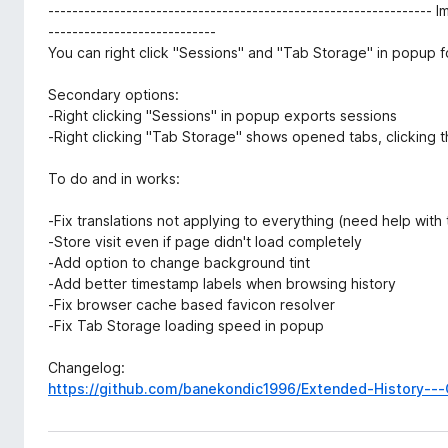
---------------------------------------------------------------- I
----------------------------
You can right click "Sessions" and "Tab Storage" in popup 
Secondary options:
-Right clicking "Sessions" in popup exports sessions
-Right clicking "Tab Storage" shows opened tabs, clicking t
To do and in works:
-Fix translations not applying to everything (need help with 
-Store visit even if page didn't load completely
-Add option to change background tint
-Add better timestamp labels when browsing history
-Fix browser cache based favicon resolver
-Fix Tab Storage loading speed in popup
Changelog:
https://github.com/banekondic1996/Extended-History