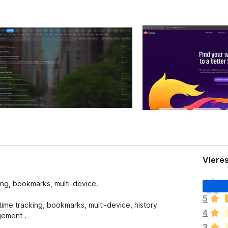
Vlerë
E
ing, bookmarks, multi-device.
n
5
d
ime tracking, bookmarks, multi-device, history
4
e
gement .
p
3