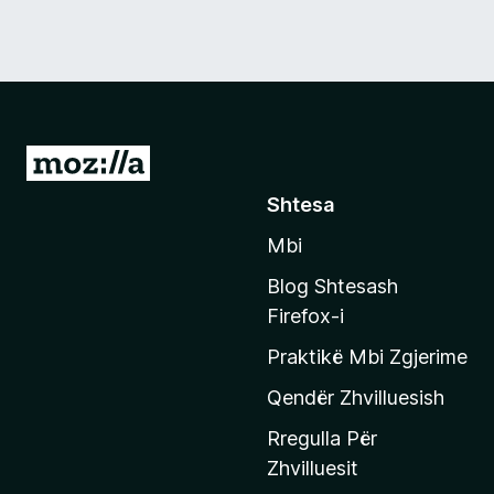
S
h
Shtesa
k
Mbi
o
n
Blog Shtesash
i
Firefox-i
t
Praktikë Mbi Zgjerime
e
f
Qendër Zhvilluesish
a
Rregulla Për
q
Zhvilluesit
j