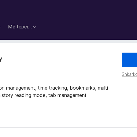
a
Më tepër…
y
Shkarko
ion management, time tracking, bookmarks, multi-
, history reading mode, tab management