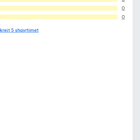
0
0
krejt 5 shqyrtimet