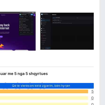
suar me 5 nga 5 shqyrtues
Që të vlerësoni këtë zgjerim, bëni hyrjen
5
0
0