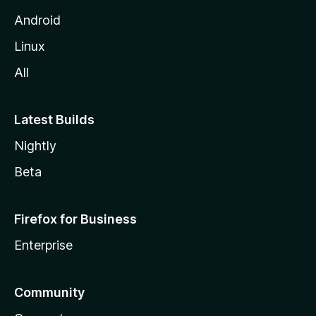
l
Android
a
Linux
-
All
s
Latest Builds
Nightly
Beta
Firefox for Business
Enterprise
Community