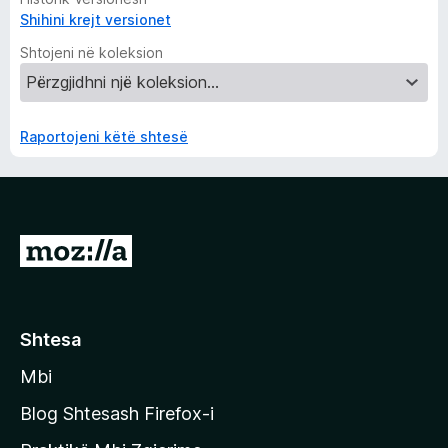
Shihini krejt versionet
Shtojeni në koleksion
Raportojeni këtë shtesë
S
h
k
o
Shtesa
n
Mbi
i
t
Blog Shtesash Firefox-i
e