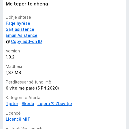
Më tepër të dhëna
Lidhje shtese
Faqe hyrëse
Sajt asistence
Email Asistence
Copy add-on ID
Version
1.9.2
Madhësi
1,37 MB
Përditësuar së fundi më
6 vite më parë (5 Pri 2020)
Kategori të Afërta
Tjetër
Skeda
Lojëra % Zbavitje
Licencë
Licencë MIT
Historik Versionesh