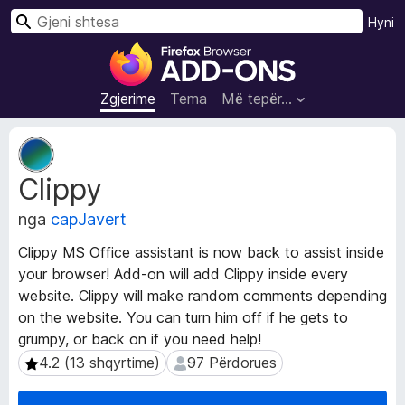
K
Hyni
ë
S
r
h
k
t
Zgjerime
Tema
Më tepër…
o
e
s
T
a
e
Clippy
j
S
t
h
nga
capJavert
ë
f
d
l
Clippy MS Office assistant is now back to assist inside
h
e
your browser! Add-on will add Clippy inside every
ë
t
website. Clippy will make random comments depending
n
u
a
on the website. You can turn him off if he gets to
Z
e
grumpy, or back on if you need help!
g
s
4.2 (13 shqyrtime)
97 Përdorues
4.2 (13 shqyrtime)
97 Përdorues
j
i
e
F