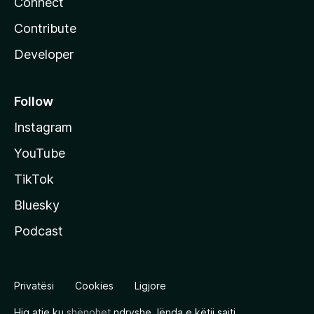
Connect
Contribute
Developer
Follow
Instagram
YouTube
TikTok
Bluesky
Podcast
Privatësi
Cookies
Ligjore
Hiq atje ku
shënohet
ndryshe, lënda e këtij sajti