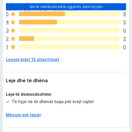
E
Që të vlerësoni këtë zgjerim, bëni hyrjen
n
5
6
d
4
5
e
p
3
0
a
2
2
v
1
0
l
e
Lexoni krejt 13 shqyrtimet
r
ë
s
i
Leje dhe të dhëna
m
e
Leje të domosdoshme:
Të hyjë në të dhënat tuaja për krejt sajtet
Mësoni më tepër