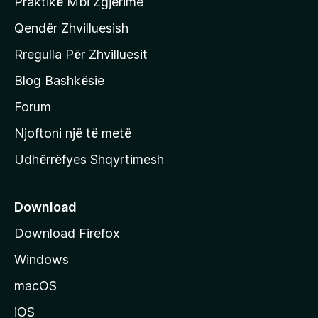
Praktikë Mbi Zgjerime
f
Qendër Zhvilluesish
a
q
Rregulla Për Zhvilluesit
j
Blog Bashkësie
a
h
Forum
y
Njoftoni një të metë
r
Udhërrëfyes Shqyrtimesh
ë
s
e
Download
e
Download Firefox
M
Windows
o
z
macOS
i
iOS
l