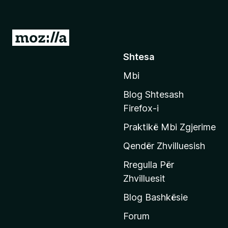
S
h
Shtesa
k
Mbi
o
n
Blog Shtesash
i
Firefox-i
t
Praktikë Mbi Zgjerime
e
f
Qendër Zhvilluesish
a
Rregulla Për
q
Zhvilluesit
j
Blog Bashkësie
a
h
Forum