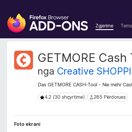
S
h
Zgjerime
Tem
t
e
s
a
T
GETMORE Cash 
S
e
j
h
nga
Creative SHOP
t
f
ë
l
d
Das GETMORE CASH-Tool - Nie mehr Casb
e
h
t
ë
4.2 (30 shqyrtime)
285 Përdorues
4.2 (30 shqyrtime)
285 Përdorues
u
n
e
a
Z
s
g
i
Foto ekrani
j
F