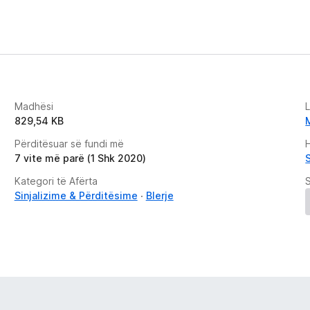
Madhësi
829,54 KB
Përditësuar së fundi më
H
7 vite më parë (1 Shk 2020)
S
Kategori të Afërta
Sinjalizime & Përditësime
Blerje