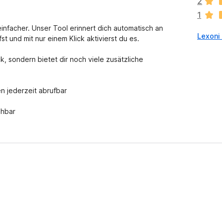
2
v
1
l
e
facher. Unser Tool erinnert dich automatisch an
Lexoni 
r
t und mit nur einem Klick aktivierst du es.
ë
s
, sondern bietet dir noch viele zusätzliche
i
m
e
n jederzeit abrufbar
ehbar