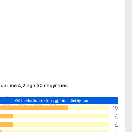
suar me 4,2 nga 30 shqyrtues
Që të vlerësoni këtë zgjerim, bëni hyrjen
19
4
4