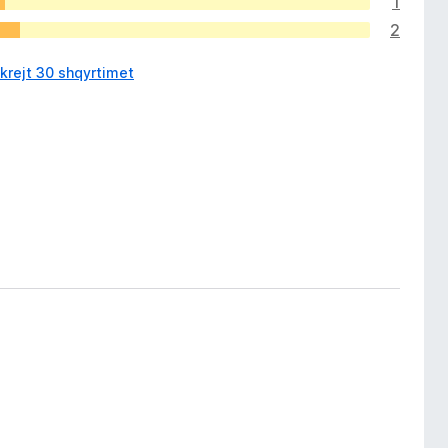
1
2
krejt 30 shqyrtimet