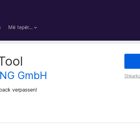
a
Më tepër…
Tool
PING GmbH
Shkarko
ack verpassen!