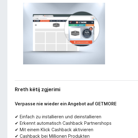
e
i
r
r
i
e
m
f
i
o
x
Rreth këtij zgjerimi
Verpasse nie wieder ein Angebot auf GETMORE
✔ Einfach zu installieren und deinstallieren
✔ Erkennt automatisch Cashback Partnershops
✔ Mit einem Klick Cashback aktivieren
✔ Cashback bei Millionen Produkten