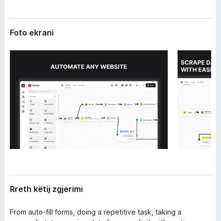
r
i
i
r
m
Foto ekrani
e
i
f
o
x
Rreth këtij zgjerimi
From auto-fill forms, doing a repetitive task, taking a