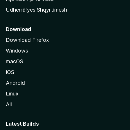
r
n
m
Udhërrëfyes Shqyrtimesh
d
ë
s
s
h
e
ë
Download
m
e
Download Firefox
M
Windows
o
z
macOS
i
iOS
l
l
Android
a
Linux
-
All
s
Latest Builds