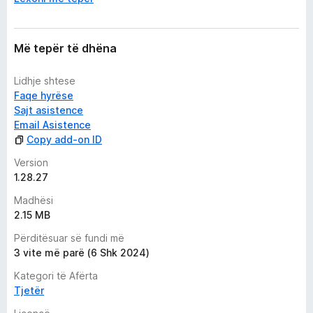
g
j
e
Më tepër të dhëna
r
o
Lidhje shtese
j
Faqe hyrëse
e
Sajt asistence
t
Email Asistence
e
Copy add-on ID
Version
1.28.27
Madhësi
2.15 MB
Përditësuar së fundi më
3 vite më parë (6 Shk 2024)
Kategori të Afërta
Tjetër