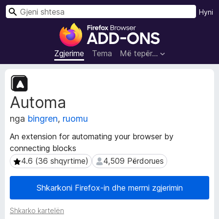
K
Hyni
ë
S
r
h
k
t
Zgjerime
Tema
Më tepër…
o
e
s
T
a
e
Automa
j
S
t
h
nga
bingren
,
ruomu
ë
f
d
l
An extension for automating your browser by
h
e
connecting blocks
ë
t
n
4.6 (36 shqyrtime)
4,509 Përdorues
4.6 (36 shqyrtime)
4,509 Përdorues
u
a
Z
e
Shkarkoni Firefox-in dhe merrni zgjerimin
g
s
j
i
Shkarko kartelën
e
F