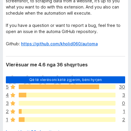
screenshot, to scraping data from a website, it's up to you
what you want to do with this extension. And you also can
schedule when the automation will execute.
If you have a question or want to report a bug, feel free to
open an issue in the automa GitHub repository.
Github:
https://github.com/kholid060/automa
Vlerësuar me 4.6 nga 36 shqyrtues
E
Që të vlerësoni këtë zgjerim, bëni hyrjen
n
5
30
d
4
3
e
p
3
0
a
2
1
v
1
2
l
e