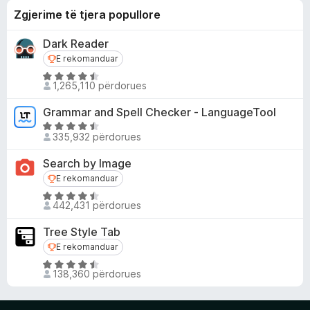
Zgjerime të tjera popullore
Dark Reader
E rekomanduar
E rekomanduar
V
1,265,110 përdorues
l
e
Grammar and Spell Checker - LanguageTool
r
V
ë
335,932 përdorues
l
s
e
Search by Image
u
r
E rekomanduar
E rekomanduar
a
ë
r
V
s
442,431 përdorues
m
l
u
e
e
a
Tree Style Tab
4
r
r
E rekomanduar
E rekomanduar
.
ë
m
V
5
s
e
138,360 përdorues
l
y
u
4
e
j
a
.
r