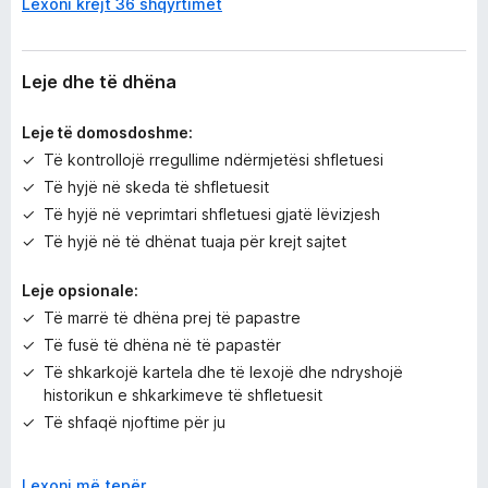
Lexoni krejt 36 shqyrtimet
r
ë
s
i
Leje dhe të dhëna
m
e
Leje të domosdoshme:
Të kontrollojë rregullime ndërmjetësi shfletuesi
Të hyjë në skeda të shfletuesit
Të hyjë në veprimtari shfletuesi gjatë lëvizjesh
Të hyjë në të dhënat tuaja për krejt sajtet
Leje opsionale:
Të marrë të dhëna prej të papastre
Të fusë të dhëna në të papastër
Të shkarkojë kartela dhe të lexojë dhe ndryshojë
historikun e shkarkimeve të shfletuesit
Të shfaqë njoftime për ju
Mësoni më tepër
Z
Lexoni më tepër