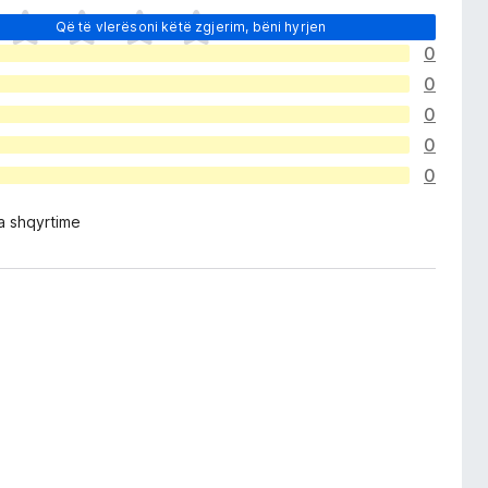
Që të vlerësoni këtë zgjerim, bëni hyrjen
0
0
0
0
0
a shqyrtime