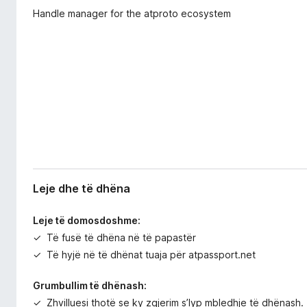
e
i
Handle manager for the atproto ecosystem
r
r
i
e
m
f
i
o
x
Leje dhe të dhëna
Leje të domosdoshme:
Të fusë të dhëna në të papastër
Të hyjë në të dhënat tuaja për atpassport.net
Grumbullim të dhënash:
Zhvilluesi thotë se ky zgjerim s’lyp mbledhje të dhënash.