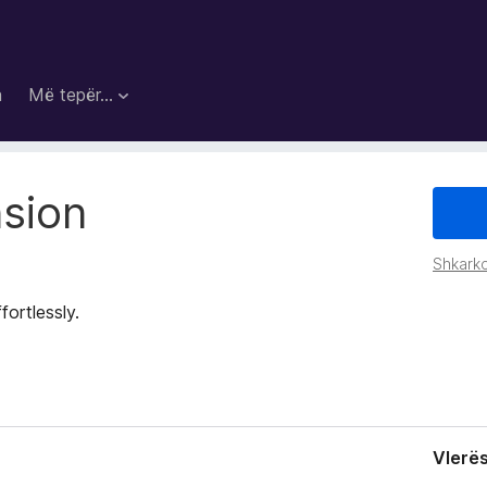
a
Më tepër…
sion
Shkarko
fortlessly.
Vlerë