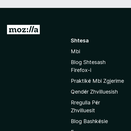
S
h
Shtesa
k
Mbi
o
n
Blog Shtesash
i
Firefox-i
t
Praktikë Mbi Zgjerime
e
f
Qendër Zhvilluesish
a
Rregulla Për
q
Zhvilluesit
j
Blog Bashkësie
a