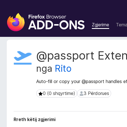
S
h
Zgjerime
Tem
t
e
s
a
T
@passport Exten
S
e
j
h
nga
Rito
t
f
ë
l
d
Auto-fill or copy your @passport handles ef
e
h
t
ë
0 (0 shqyrtime)
3 Përdorues
0 (0 shqyrtime)
3 Përdorues
u
n
e
a
Z
s
g
i
Rreth këtij zgjerimi
j
F