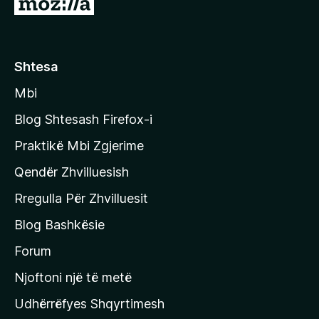
S
h
k
o
Shtesa
n
Mbi
i
t
Blog Shtesash Firefox-i
e
Praktikë Mbi Zgjerime
f
Qendër Zhvilluesish
a
q
Rregulla Për Zhvilluesit
j
Blog Bashkësie
a
h
Forum
y
Njoftoni një të metë
r
Udhërrëfyes Shqyrtimesh
ë