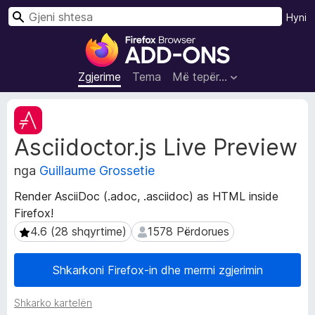
K
Hyni
ë
S
r
h
k
t
Zgjerime
Tema
Më tepër…
o
e
s
T
a
e
Asciidoctor.js Live Preview
j
S
t
h
nga
Guillaume Grossetie
ë
f
d
l
Render AsciiDoc (.adoc, .asciidoc) as HTML inside
h
e
Firefox!
ë
t
n
4.6 (28 shqyrtime)
1578 Përdorues
4.6 (28 shqyrtime)
1578 Përdorues
u
a
Z
e
Shkarkoni Firefox-in dhe merrni zgjerimin
g
s
j
i
Shkarko kartelën
e
F