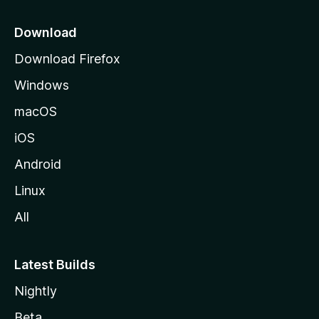
s
e
Download
e
Download Firefox
M
Windows
o
z
macOS
i
iOS
l
l
Android
a
Linux
-
All
s
Latest Builds
Nightly
Beta