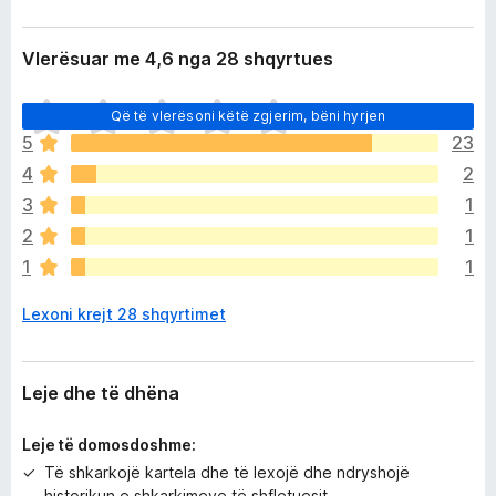
Vlerësuar me 4,6 nga 28 shqyrtues
E
Që të vlerësoni këtë zgjerim, bëni hyrjen
n
5
23
d
4
2
e
p
3
1
a
2
1
v
1
1
l
e
Lexoni krejt 28 shqyrtimet
r
ë
s
i
Leje dhe të dhëna
m
e
Leje të domosdoshme:
Të shkarkojë kartela dhe të lexojë dhe ndryshojë
historikun e shkarkimeve të shfletuesit