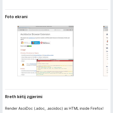
r
i
i
r
m
Foto ekrani
e
i
f
o
x
Rreth këtij zgjerimi
Render AsciiDoc (.adoc, .asciidoc) as HTML inside Firefox!