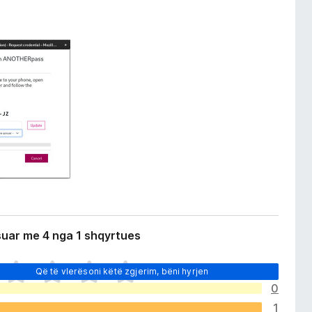
suar me 4 nga 1 shqyrtues
Që të vlerësoni këtë zgjerim, bëni hyrjen
0
1