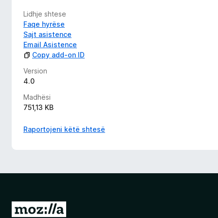
Lidhje shtese
Faqe hyrëse
Sajt asistence
Email Asistence
Copy add-on ID
Version
4.0
Madhësi
751,13 KB
Raportojeni këtë shtesë
S