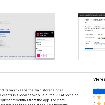
Vlerë
E
nd its vault keeps the main storage of all
n
r clients in a local network, e.g. the PC at home or
5
d
equest credentials from the app. For more
4
e
stored locally on each client. This happens