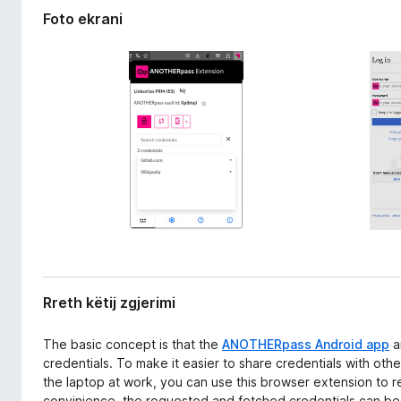
e
i
Foto ekrani
r
r
i
e
m
f
i
o
x
Rreth këtij zgjerimi
The basic concept is that the
ANOTHERpass Android app
a
credentials. To make it easier to share credentials with othe
the laptop at work, you can use this browser extension to r
convinience, the requested and fetched credentials can be 