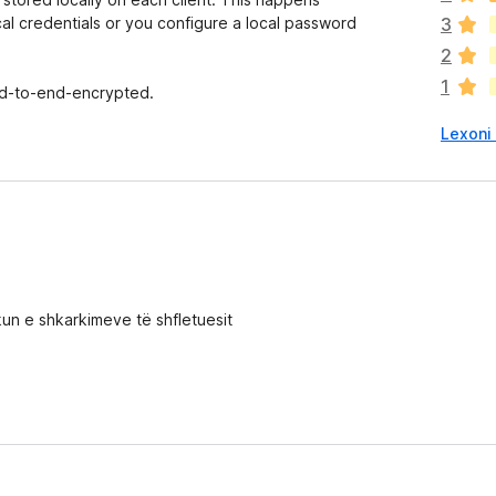
p
cal credentials or you configure a local password
3
a
2
v
1
l
nd-to-end-encrypted.
e
Lexoni 
r
ë
s
i
m
e
kun e shkarkimeve të shfletuesit