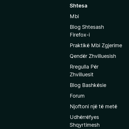
h
Shtesa
k
Mbi
o
n
Blog Shtesash
i
Firefox-i
t
Praktikë Mbi Zgjerime
e
f
Qendër Zhvilluesish
a
Rregulla Për
q
Zhvilluesit
j
Blog Bashkësie
a
h
Forum
y
Njoftoni një të metë
r
Udhërrëfyes
ë
Shqyrtimesh
s