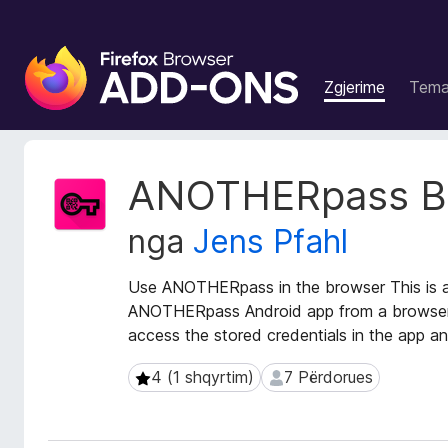
S
h
Zgjerime
Tem
t
e
s
a
T
ANOTHERpass Br
S
e
j
h
nga
Jens Pfahl
t
f
ë
l
d
Use ANOTHERpass in the browser This is a
e
h
ANOTHERpass Android app from a browser o
t
ë
access the stored credentials in the app a
u
n
e
a
4 (1 shqyrtim)
7 Përdorues
4 (1 shqyrtim)
7 Përdorues
Z
s
g
i
j
F