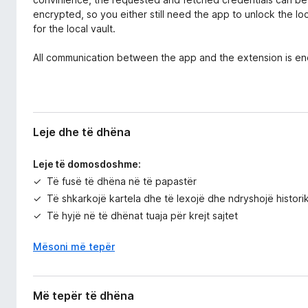
encrypted, so you either still need the app to unlock the lo
for the local vault.
All communication between the app and the extension is e
Leje dhe të dhëna
Leje të domosdoshme:
Të fusë të dhëna në të papastër
Të shkarkojë kartela dhe të lexojë dhe ndryshojë histori
Të hyjë në të dhënat tuaja për krejt sajtet
Mësoni më tepër
Më tepër të dhëna