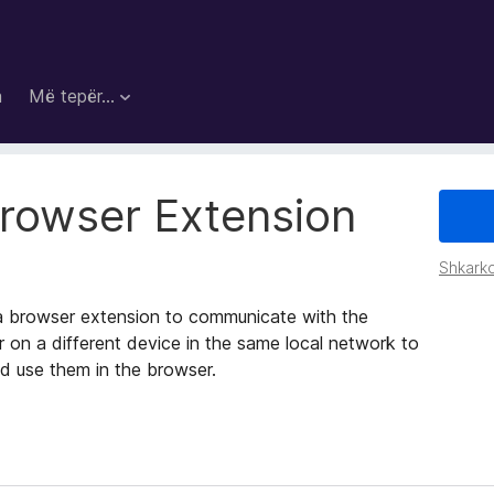
a
Më tepër…
owser Extension
Shkarko
 browser extension to communicate with the
n a different device in the same local network to
nd use them in the browser.