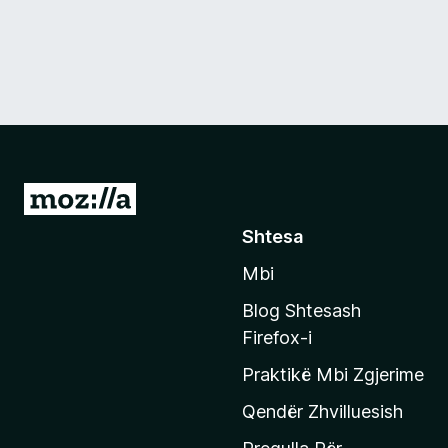
S
h
Shtesa
k
Mbi
o
n
Blog Shtesash
i
Firefox-i
t
Praktikë Mbi Zgjerime
e
f
Qendër Zhvilluesish
a