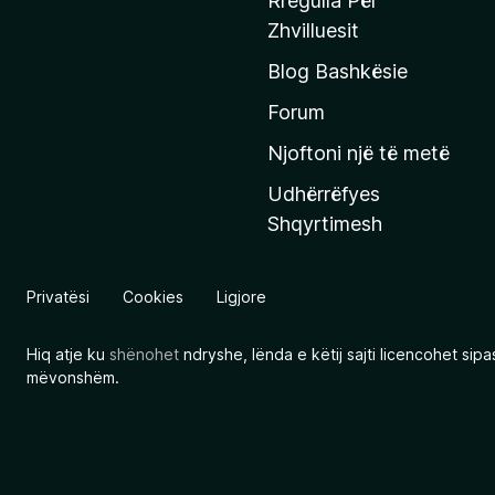
Rregulla Për
q
Zhvilluesit
j
Blog Bashkësie
a
h
Forum
y
Njoftoni një të metë
r
Udhërrëfyes
ë
Shqyrtimesh
s
e
e
Privatësi
Cookies
Ligjore
M
o
Hiq atje ku
shënohet
ndryshe, lënda e këtij sajti licencohet sip
z
mëvonshëm.
i
l
l