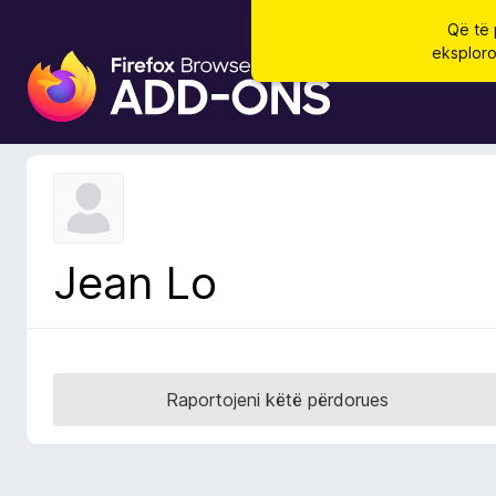
Që të 
eksploro
S
h
t
e
s
a
S
h
Jean Lo
f
l
e
t
u
Raportojeni këtë përdorues
e
s
i
F