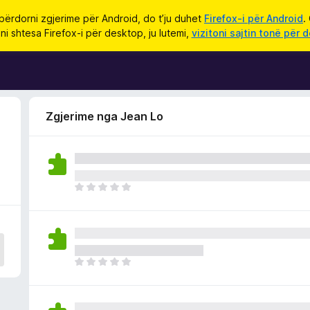
përdorni zgjerime për Android, do t’ju duhet
Firefox-i për Android
.
ni shtesa Firefox-i për desktop, ju lutemi,
vizitoni sajtin tonë për 
Zgjerime nga Jean Lo
E
n
d
e
p
a
E
v
n
l
d
e
e